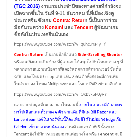
(TGC 2016)
งานเกมประจำปีของทางค่ายที่กำลังจะ
เปิดฉากขึ้นใน
วันที่ 9-11 ธันวาคม
นี้ที่เมืองเฉิงตู
ประเทศจีน ซึ่งเกม
Contra: Retur
n นี้เป็นการร่วม
มือกันระหว่าง
Konami
และ
Tencent
ผู้พัฒนาเกม
ชื่อดังในประเทศจีนนั่นเอง
https://www.youtube.com/watch?v=quhcuhs4y_Y
Contra: Return
เป็นเกมมือถือแนว
Side-Scrolling Shooter
หรือเกมยิงแบบเดินข้าง ที่ผู้เล่นจะได้สนุกไปกับโหมดต่าง ๆ ที่
หลากหลายนอกเหนือจากฟีเจอร์สุดคลาสสิกจากเวอร์ชั่นตั้น
ฉบับ และโหมด Co-op แบบเล่น 2 คน อีกทั้งยังจะมีการเพิ่ม
ในส่วนของ โหมด Multiplayer และ โหมด PVP เข้ามาอีกด้วย
https://www.youtube.com/watch?v=OkbvkSF0yRY
และจากข้อมูลที่เผยออกมาในตอนนี้
ภายในเกมจะมีตัวละคร
มาให้เลือกเล่นทั้งหมด
4
ตัว จากเดิมที่มีแค่ Bill Razor และ
Lance Beam แต่ในเวอร์ชั่นนี้ก็จะเพิ่มฮีโร่ใหม่อย่าง Edge กับ
Catelyn เข้ามาสมทบนั่นเอง
ส่วนตัวละครตัวที่ 5 นั้นทาง
Tencent ยังไม่มีการเผยออกมาแต่อย่างใด หรือ
Tencent
จะมี