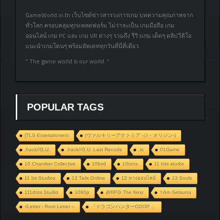
GameWorld.in.th เว็บไซต์ข่าวสารวงการเกม บทความคุณภาพจาก
ทั่วโลก ครอบคลุมทุกแพลตฟอร์ม ไม่ว่าจะเป็น เกมมือถือ เกม
ออนไลน์ เกม PC และ เกม VR ต่างๆ รวมถึง รีวิวเกม เด็ดๆ คลิปวีดิโอ
แนะนำเกมโดนๆ พร้อมอัพเดททุกวันที่นี่ที่เดียว
” The game world is our world. “
POPULAR TAGS
(TLS Entertainment
(ヴァルキリーアナトミア ‐ジ・オリジン‐)
.hack//G.U.
.hack//G.U. Last Recode
.io
01Game
10 Chamber Collective
10bird
10tons
11 bits studio
11 bit Studios
12 Tails Online
12 หางออนไลน์
13 Souls
111dots Studio
1080p
@RPG The Next
‘I Am Setsuna
√Letter - Root Letter –
「ドラゴンハンターCOOP 」