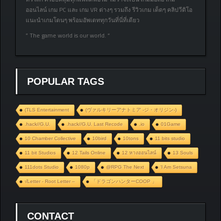
ออนไลน์ เกม PC และ เกม VR ต่างๆ รวมถึง รีวิวเกม เด็ดๆ คลิปวีดิโอ
แนะนำเกมโดนๆ พร้อมอัพเดททุกวันที่นี่ที่เดียว
” The game world is our world. “
POPULAR TAGS
(TLS Entertainment
(ヴァルキリーアナトミア ‐ジ・オリジン‐)
.hack//G.U.
.hack//G.U. Last Recode
.io
01Game
10 Chamber Collective
10bird
10tons
11 bits studio
11 bit Studios
12 Tails Online
12 หางออนไลน์
13 Souls
111dots Studio
1080p
@RPG The Next
‘I Am Setsuna
√Letter - Root Letter –
「ドラゴンハンターCOOP 」
CONTACT