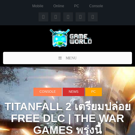
Mobile
Online
PC
Console
Toggle
MENU
navigation
CONSOLE
NEWS
PC
TITANFALL 2 เตรียมปล่อย
FREE DLC | THE WAR
GAMES พรุ่งนี้