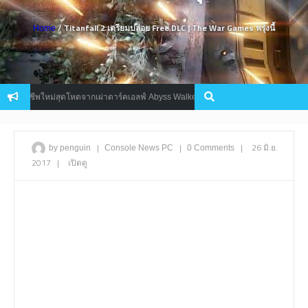
/ Titanfall 2 เตรียมปล่อย Free DLC | The War Games พรุ่งนี้
Home
ว 2 อาชีพใหม่สุดโหดจากเผ่าดาร์คเอลฟ์ Abyss Walker และ Phantom Ranger
Mo
|
|
|
26 มิ.ย.
by penguin
Console
News
PC
0 Comments
2017
|
เปิดดู