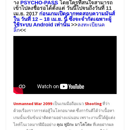
าง
PSYCHO-PASS
โดยใครที่สนใจสามารถ
เข้าไปลงชื่อรอได้ตั้งแต่ วั
นนี้ไปจนถึงวันที่ 11
เม.ย. 2017
ก่อนเกมเปิดฉากทดสอบความมันส์
ใน วันที่ 12 – 18 เม.ย. นี้ ซึ่งจะจำกัดเฉพาะผู้
ใช้ระบบ Android เท่านั้น
>>
ลงทะเบียนค
ลิ๊ก
<<
Unmanned War 2099
เป็นเกมมือถือแนว
Shooting
ที่ว่า
ด้วยเรื่องราวการต่อสู้ในโลกอนาคต ซึ่งการันตีได้ว่าเนื้อหา
เกมนั้นเข้มข้นน่าติดตามอย่างแน่นอน เพราะงานนี้ได้ผู้แต่ง
ไลท์โนเวลมากฝีมืออย่าง
คุณ ฟูมิกะ มาโคโตะ
ที่เคยฝากผล