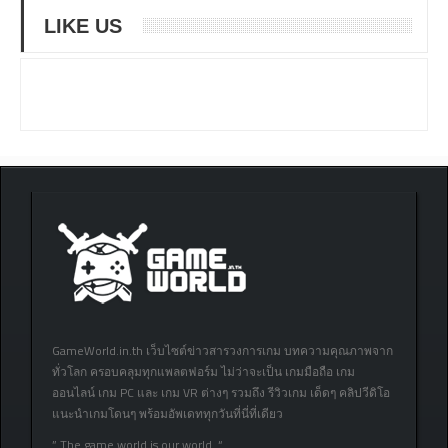
LIKE US
GameWorld.in.th เว็บไซต์ข่าวสารวงการเกม บทความคุณภาพจาก
ทั่วโลก ครอบคลุมทุกแพลตฟอร์ม ไม่ว่าจะเป็น เกมมือถือ เกม
ออนไลน์ เกม PC และ เกม VR ต่างๆ รวมถึง รีวิวเกม เด็ดๆ คลิปวีดิโอ
แนะนำเกมโดนๆ พร้อมอัพเดททุกวันที่นี่ที่เดียว
” The game world is our world. “