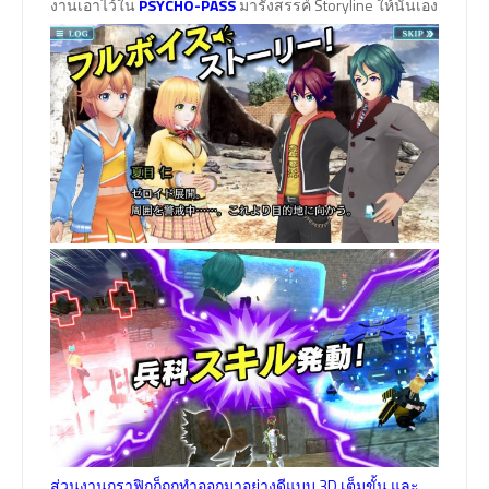
งานเอาไว้ใน
PSYCHO-PASS
มารังสรรค์ Storyline ให้นั่นเอง
ส่วนงานกราฟิกก็ถูกทำออกมาอย่างดีแบบ 3D เต็มขั้น และ