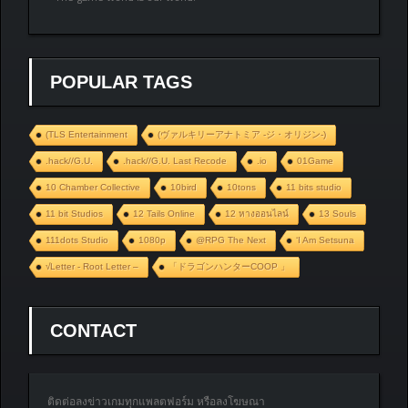
POPULAR TAGS
(TLS Entertainment
(ヴァルキリーアナトミア ‐ジ・オリジン‐)
.hack//G.U.
.hack//G.U. Last Recode
.io
01Game
10 Chamber Collective
10bird
10tons
11 bits studio
11 bit Studios
12 Tails Online
12 หางออนไลน์
13 Souls
111dots Studio
1080p
@RPG The Next
‘I Am Setsuna
√Letter - Root Letter –
「ドラゴンハンターCOOP 」
CONTACT
ติดต่อลงข่าวเกมทุกแพลตฟอร์ม หรือลงโฆษณา