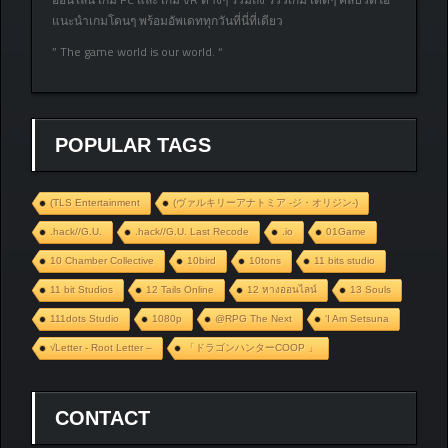
แนะนำเกมโดนๆ พร้อมอัพเดททุกวันที่นี่ที่เดียว
” The game world is our world. “
POPULAR TAGS
(TLS Entertainment
(ヴァルキリーアナトミア ‐ジ・オリジン‐)
.hack//G.U.
.hack//G.U. Last Recode
.io
01Game
10 Chamber Collective
10bird
10tons
11 bits studio
11 bit Studios
12 Tails Online
12 หางออนไลน์
13 Souls
111dots Studio
1080p
@RPG The Next
‘I Am Setsuna
√Letter - Root Letter –
「ドラゴンハンターCOOP 」
CONTACT