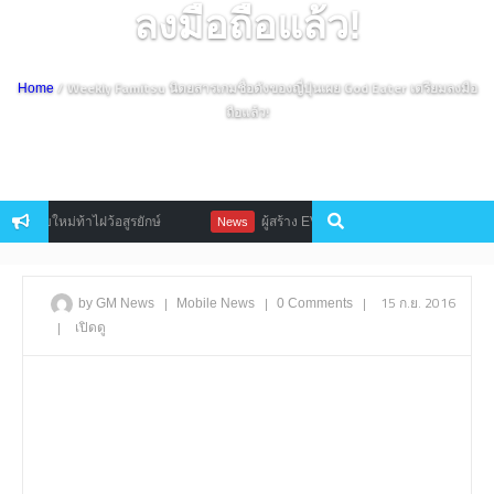
ลงมือถือแล้ว!
/ Weekly Famitsu นิตยสารเกมชื่อดังของญี่ปุ่นเผย God Eater เตรียมลงมือ
Home
ถือแล้ว!
อบใหม่ท้าไฝว้อสูรยักษ์
ผู้สร้าง EVE Online แง้มกำลังซุ่มพัฒนาเกม 
News
|
|
|
15 ก.ย. 2016
by GM News
Mobile
News
0 Comments
|
เปิดดู