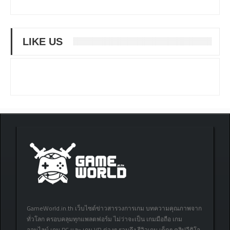
LIKE US
GameWorld.in.th เว็บไซต์ข่าวสารวงการเกม บทความคุณภาพจาก
ทั่วโลก ครอบคลุมทุกแพลตฟอร์ม ไม่ว่าจะเป็น เกมมือถือ เกม
ออนไลน์ เกม PC และ เกม VR ต่างๆ รวมถึง รีวิวเกม เด็ดๆ คลิปวีดิโอ