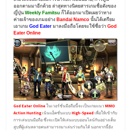
ออกตามมาอีกด้วย ล่าสุดทางนิตยสารเกมชื่อดังของ
ญี่ปุ่น
Weekly Famitsu
ก็ได้ออกมาเปิดเผยว่าทาง
ค่ายเจ้าของเกมอย่าง
Bandai Namco
นั้นได้เตรียม
เอาเกม
God Eater
มาลงมือถือโดยจะใช้ชื่อว่า
God
Eater Online
God Eater Online
ในเวอร์ชั่นมือถือนี้จะเป็นเกมแนว
MMO
Action Hunting
เน้นแอ็คชั่นแบบ
High-Speed
เพื่อให้เข้ากับ
การเล่นบนมือถือ ซึ่งจะเปิดให้เล่นแบบออนไลน์กันอย่างเต็ม
สูบที่ผู้เล่นหลายคนสามารถมาเล่นร่วมกันได้ นอกจากนี้ยัง