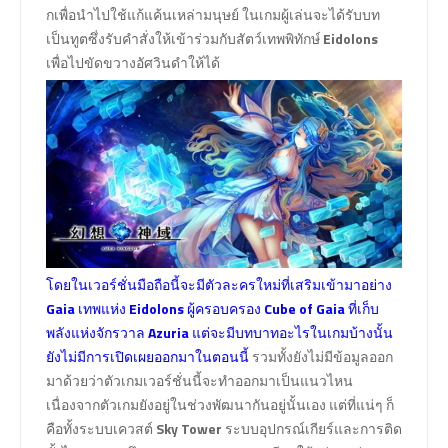
กเพื่อนำไปใช้แก้แค้นเหล่ามนุษย์ ในเกมผู้เล่นจะได้รับบท
เป็นทูตซึ่งรับคำสั่งให้เข้าร่วมกับสัตว์เทพพิทักษ์
Eidolons
เพื่อไปขัดขวางอัศวินดำให้ได้
โดยในเวอร์ชั่นมือถือนี้จะมีตัวละครใหม่ที่เสริมเข้ามาอย่าง
Gaia
เทพแห่ง
Eidolons
ผู้ครอบครอง
Cube of Gaia
ที่เก็บ
พลังแห่งจักรวาล
Azuria
แต่จะมีบทบาทอะไรในเกมบ้างนั้น
ยังไม่มีการเปิดเผยออกมาในตอนนี้
รวมทั้งยังไม่มีข้อมูลออก
มาด้วยว่าตัวเกมเวอร์ชั่นนี้จะทำออกมาเป็นแนวไหน
เนื่องจากตัวเกมยังอยู่ในช่วงพัฒนากันอยู่นั้นเอง แต่ที่แน่ๆ ก็
คือทั้งระบบเควสต์
Sky Tower
ระบบอุปกรณ์เกียร์และการติด