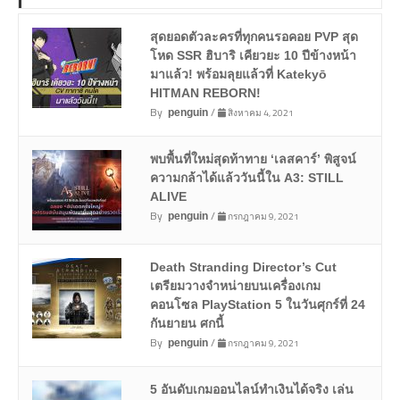
สุดยอดตัวละครที่ทุกคนรอคอย PVP สุด
โหด SSR ฮิบาริ เคียวยะ 10 ปีข้างหน้า
มาแล้ว! พร้อมลุยแล้วที่ Katekyō
HITMAN REBORN!
By
/
สิงหาคม 4, 2021
penguin
พบพื้นที่ใหม่สุดท้าทาย ‘เลสคาร์’ พิสูจน์
ความกล้าได้แล้ววันนี้ใน A3: STILL
ALIVE
By
/
กรกฎาคม 9, 2021
penguin
Death Stranding Director’s Cut
เตรียมวางจำหน่ายบนเครื่องเกม
คอนโซล PlayStation 5 ในวันศุกร์ที่ 24
กันยายน ศกนี้
By
/
กรกฎาคม 9, 2021
penguin
5 อันดับเกมออนไลน์ทำเงินได้จริง เล่น