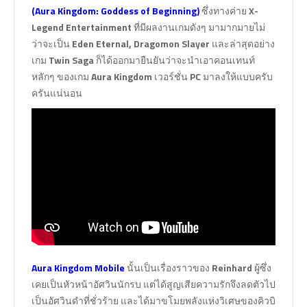
(Aura Kingdom: Goddess of Beginning)
ซึ่งทางค่าย
X-
Legend Entertainment
ที่มีผลงานเกมดังๆ มามากมายไม่
ว่าจะเป็น
Eden Eternal, Dragomon Slayer
และล่าสุดอย่าง
เกม
Twin Saga
ก็ได้ออกมายืนยันว่าจะนำเอาคอนเทนท์
หลักๆ ของเกม
Aura Kingdom
เวอร์ชั่น
PC
มาลงให้แบบครับ
ครันแน่นอน
Aura Kingdom Mobile
นั้นเป็นเรื่องราวของ
Reinhard
ผู้ซึ่ง
เคยเป็นหัวหน้าอัศวินนักรบ แต่ได้สูญเสียความรักจึงลดตัวไป
เป็นอัศวินดำที่ชั่วร้าย และได้มาขโมยพลังแห่งวิเศษของคิวบิ