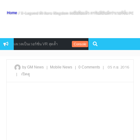
/ X-Legend ส่ง Aura Kingdom ลงมือถือแล้ว การันตีมันส์กว่าเวอร์ชั่น PC
Home
ัพเลเวลเป็นเวอร์ชั่น VR สุดล้ำ
Square Enix เปิดตัว ‘Lost Sphear’
Console
|
|
|
05 ก.ย. 2016
by GM News
Mobile
News
0 Comments
|
เปิดดู