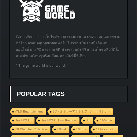
GameWorld.in.th เว็บไซต์ข่าวสารวงการเกม บทความคุณภาพจาก
ทั่วโลก ครอบคลุมทุกแพลตฟอร์ม ไม่ว่าจะเป็น เกมมือถือ เกม
ออนไลน์ เกม PC และ เกม VR ต่างๆ รวมถึง รีวิวเกม เด็ดๆ คลิปวีดิโอ
แนะนำเกมโดนๆ พร้อมอัพเดททุกวันที่นี่ที่เดียว
” The game world is our world. “
POPULAR TAGS
(TLS Entertainment
(ヴァルキリーアナトミア ‐ジ・オリジン‐)
.hack//G.U.
.hack//G.U. Last Recode
.io
01Game
10 Chamber Collective
10bird
10tons
11 bits studio