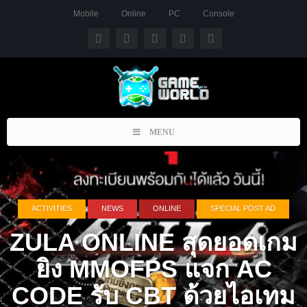
Mobile
Online
PC
Console
Toggle
MENU
navigation
ACTIVITIES
NEWS
ONLINE
SPECIAL POST AD
ZULA ONLINE สุดยอดเกม
ยิง MMOFPS แจก AC
CODE รับ CBT ด้วยไอเทม