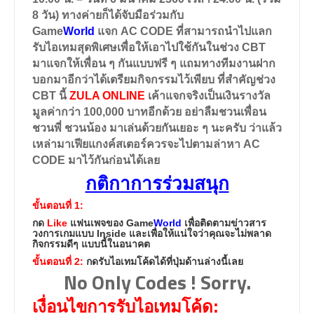
8 วัน)
ทางค่ายก็ได้จับมือร่วมกับ
Game
World
แจก
AC CODE
ที่สามารถนำไปแลก
รับไอเทมสุดพิเศษเพื่อให้เอาไปใช้กันในช่วง CBT
มาแจกให้เพื่อน ๆ กันแบบฟรี ๆ แถมทางทีมงานฝาก
บอกมาอีกว่าได้เตรียมกิจกรรมไว้เพียบ ที่สำคัญช่วง
CBT นี้
ZULA ONLINE
เค้าแจกจริงเป็นเงินรางวัล
มูลค่ากว่า
100,000
บาทอีกด้วย อย่าลืมชวนเพื่อน
ชวนพี่ ชวนน้อง มาเล่นด้วยกันเยอะ ๆ นะครับ ว่าแล้ว
เหล่ามาเฟียแกงค์สเตอร์ควรจะไปตามล่าหา
AC
CODE
มาไว้กันก่อนได้เลย
กติกาการร่วมสนุก
ขั้นตอนที่ 1:
กด
Like
แฟนเพจของ
Game
World
เพื่อติดตามข่าวสาร
วงการเกมแบบ
Inside
และเพื่อให้แน่ใจว่าคุณจะไม่พลาด
กิจกรรมดีๆ แบบนี้ในอนาคต
ขั้นตอนที่ 2:
กดรับไอเทมโค้ดได้ที่ปุ่มด้านล่างนี้เลย
No Only Codes ! Sorry.
เงื่อนไขการรับไอเทมโค้ด: