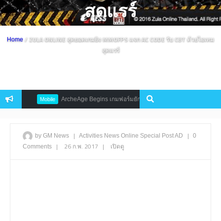
สุดแรร์
/ ZULA ONLINE สุดยอดเกมยิง MMOFPS แจก AC CODE รับ CBT ด้วยไอเทม
Home
สุดแรร์
า
ArcheAge Begins เกมฟอร์มยักษ์ระดับ UE4 เปิดให้ลงทะเบียนล่วงหน้
Mobile
|
|
by GM News
Activities
News
Online
Special Post AD
0
|
26 ก.พ. 2017
|
เปิดดู
Comments