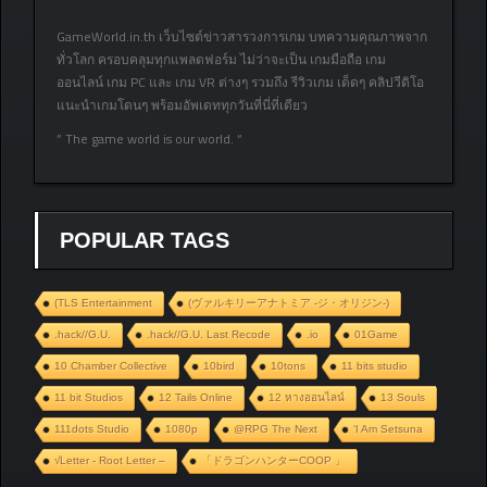
GameWorld.in.th เว็บไซต์ข่าวสารวงการเกม บทความคุณภาพจาก
ทั่วโลก ครอบคลุมทุกแพลตฟอร์ม ไม่ว่าจะเป็น เกมมือถือ เกม
ออนไลน์ เกม PC และ เกม VR ต่างๆ รวมถึง รีวิวเกม เด็ดๆ คลิปวีดิโอ
แนะนำเกมโดนๆ พร้อมอัพเดททุกวันที่นี่ที่เดียว
” The game world is our world. “
POPULAR TAGS
(TLS Entertainment
(ヴァルキリーアナトミア ‐ジ・オリジン‐)
.hack//G.U.
.hack//G.U. Last Recode
.io
01Game
10 Chamber Collective
10bird
10tons
11 bits studio
11 bit Studios
12 Tails Online
12 หางออนไลน์
13 Souls
111dots Studio
1080p
@RPG The Next
‘I Am Setsuna
√Letter - Root Letter –
「ドラゴンハンターCOOP 」