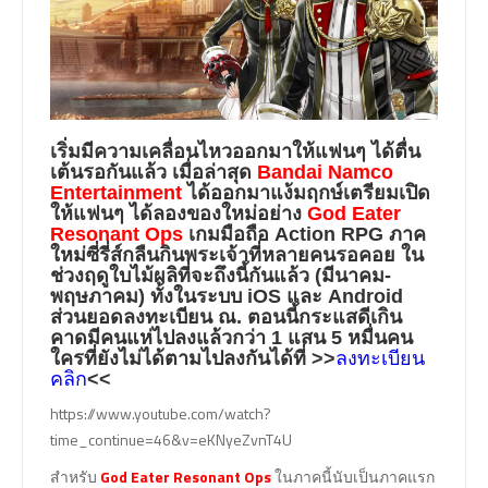
เริ่มมีความเคลื่อนไหวออกมาให้แฟนๆ ได้ตื่น
เต้นรอกันแล้ว เมื่อล่าสุด
Bandai Namco
Entertainment
ได้ออกมาแง้มฤกษ์เตรียมเปิด
ให้แฟนๆ ได้ลองของใหม่อย่าง
God Eater
Resonant Ops
เกมมือถือ Action RPG ภาค
ใหม่ซี่รี่ส์กลืนกินพระเจ้าที่หลายคนรอคอย ใน
ช่วงฤดูใบไม้ผลิที่จะถึงนี้กันแล้ว (มีนาคม-
พฤษภาคม) ทั้งในระบบ iOS และ Android
ส่วนยอดลงทะเบียน ณ. ตอนนี้กระแสดีเกิน
คาดมีคนแห่ไปลงแล้วกว่า 1 แสน 5 หมื่นคน
ใครที่ยังไม่ได้ตามไปลงกันได้ที่
>>
ลงทะเบียน
คลิก
<<
https://www.youtube.com/watch?
time_continue=46&v=eKNyeZvnT4U
สำหรับ
God Eater Resonant Ops
ในภาคนี้นับเป็นภาคแรก