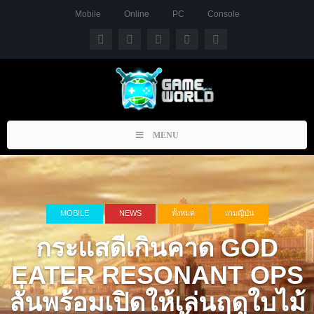
Mobile
Online
PC
Console
Toggle
MENU
navigation
MOBILE
NEWS
ทั้งหมด
เกมญี่ปุ่น
กระแสดีเกินคาด GOD
EATER RESONANT OPS
ลั่นพร้อมเปิดให้เล่นฤดูใบไม้