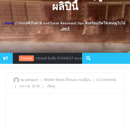
ผลิปีนี้
/ กระแสดีเกินคาด God Eater Resonant Ops ลั่นพร้อมเปิดให้เล่นฤดูใบไม้
Home
ผลิปีนี้
Ubisoft จับมือ FOXNEXT ส่งเอเลี่ยนไฮเทค Predator บุก Ghost Recon
Console
|
|
by penguin
Mobile
News
ทั้งหมด
เกมญี่ปุ่น
0 Comments
|
06 ก.พ. 2018
|
เปิดดู