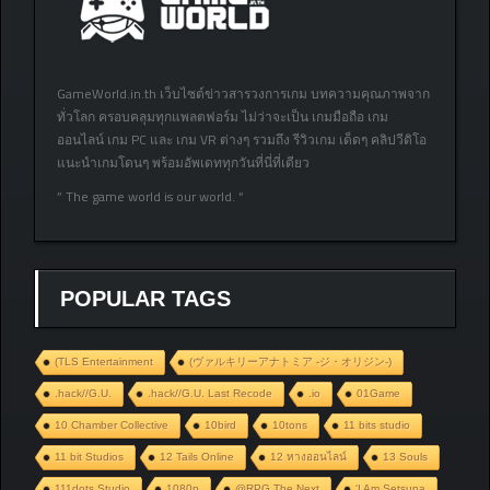
GameWorld.in.th เว็บไซต์ข่าวสารวงการเกม บทความคุณภาพจาก
ทั่วโลก ครอบคลุมทุกแพลตฟอร์ม ไม่ว่าจะเป็น เกมมือถือ เกม
ออนไลน์ เกม PC และ เกม VR ต่างๆ รวมถึง รีวิวเกม เด็ดๆ คลิปวีดิโอ
แนะนำเกมโดนๆ พร้อมอัพเดททุกวันที่นี่ที่เดียว
” The game world is our world. “
POPULAR TAGS
(TLS Entertainment
(ヴァルキリーアナトミア ‐ジ・オリジン‐)
.hack//G.U.
.hack//G.U. Last Recode
.io
01Game
10 Chamber Collective
10bird
10tons
11 bits studio
11 bit Studios
12 Tails Online
12 หางออนไลน์
13 Souls
111dots Studio
1080p
@RPG The Next
‘I Am Setsuna