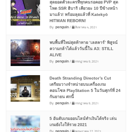
สุดยอดตัวละครที่ทุกคนรอคอย PVP สุด
โหด SSR ฮิบาริ เคียวยะ 10 ปีข้างหน้า
มาแล้ว! พร้อมลุยแล้วที่ Katekyō
HITMAN REBORN!
By
/
สิงหาคม 4, 2021
penguin
พบพื้นที่ใหม่สุดท้าทาย ‘เลสคาร์’ พิสูจน์
ความกล้าได้แล้ววันนี้ใน A3: STILL
ALIVE
By
/
กรกฎาคม 9, 2021
penguin
Death Stranding Director’s Cut
เตรียมวางจำหน่ายบนเครื่องเกม
คอนโซล PlayStation 5 ในวันศุกร์ที่ 24
กันยายน ศกนี้
By
/
กรกฎาคม 9, 2021
penguin
5 อันดับเกมออนไลน์ทำเงินได้จริง เล่น
เกมยังไงให้รวย 2021
By
/
พฤษภาคม 27, 2021
penguin