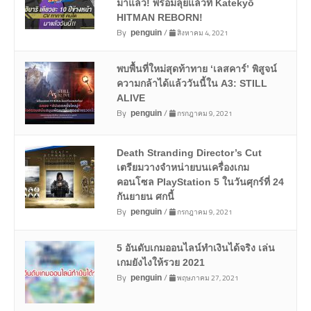
มาแล้ว! พร้อมลุยแล้วที่ Katekyō
HITMAN REBORN!
By
/
สิงหาคม 4, 2021
penguin
พบพื้นที่ใหม่สุดท้าทาย ‘เลสคาร์’ พิสูจน์
ความกล้าได้แล้ววันนี้ใน A3: STILL
ALIVE
By
/
กรกฎาคม 9, 2021
penguin
Death Stranding Director’s Cut
เตรียมวางจำหน่ายบนเครื่องเกม
คอนโซล PlayStation 5 ในวันศุกร์ที่ 24
กันยายน ศกนี้
By
/
กรกฎาคม 9, 2021
penguin
5 อันดับเกมออนไลน์ทำเงินได้จริง เล่น
เกมยังไงให้รวย 2021
By
/
พฤษภาคม 27, 2021
penguin