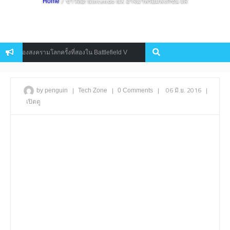
/ ข่าวลือ! Nintendo NX อาจมาพร้อมฟังก์ชั่น VR
Home
รมาของสงครามโลกครั้งที่สองใน Battlefield V
ต้องจัด FINAL FANTASY 
Mobile
|
|
|
06 มิ.ย. 2016
|
by penguin
Tech Zone
0 Comments
เปิดดู