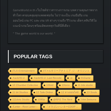
GameWorld.in.th เว็บไซต์ข่าวสารวงการเกม บทความคุณภาพจาก
ทั่วโลก ครอบคลุมทุกแพลตฟอร์ม ไม่ว่าจะเป็น เกมมือถือ เกม
ออนไลน์ เกม PC และ เกม VR ต่างๆ รวมถึง รีวิวเกม เด็ดๆ คลิปวีดิโอ
แนะนำเกมโดนๆ พร้อมอัพเดททุกวันที่นี่ที่เดียว
” The game world is our world. “
POPULAR TAGS
(TLS Entertainment
(ヴァルキリーアナトミア ‐ジ・オリジン‐)
.hack//G.U.
.hack//G.U. Last Recode
.io
01Game
10 Chamber Collective
10bird
10tons
11 bits studio
11 bit Studios
12 Tails Online
12 หางออนไลน์
13 Souls
111dots Studio
1080p
@RPG The Next
‘I Am Setsuna
√Letter - Root Letter –
「ドラゴンハンターCOOP 」