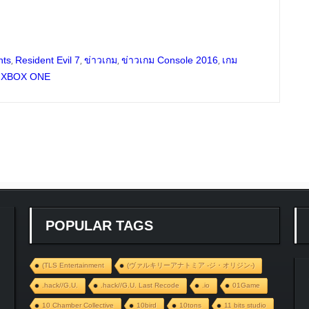
,
,
,
,
nts
Resident Evil 7
ข่าวเกม
ข่าวเกม Console 2016
เกม
 XBOX ONE
POPULAR TAGS
(TLS Entertainment
(ヴァルキリーアナトミア ‐ジ・オリジン‐)
.hack//G.U.
.hack//G.U. Last Recode
.io
01Game
10 Chamber Collective
10bird
10tons
11 bits studio