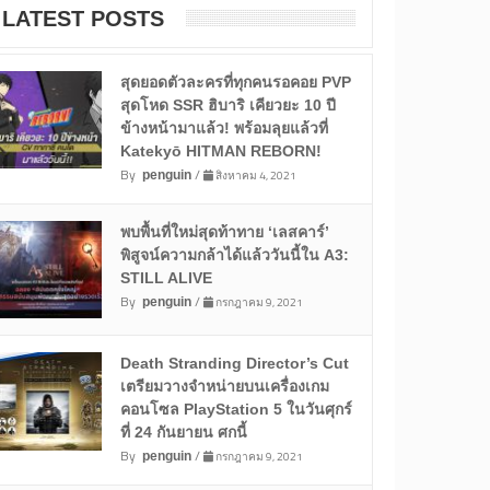
LATEST POSTS
สุดยอดตัวละครที่ทุกคนรอคอย PVP
สุดโหด SSR ฮิบาริ เคียวยะ 10 ปี
ข้างหน้ามาแล้ว! พร้อมลุยแล้วที่
Katekyō HITMAN REBORN!
By
/
สิงหาคม 4, 2021
penguin
พบพื้นที่ใหม่สุดท้าทาย ‘เลสคาร์’
พิสูจน์ความกล้าได้แล้ววันนี้ใน A3:
STILL ALIVE
By
/
กรกฎาคม 9, 2021
penguin
Death Stranding Director’s Cut
เตรียมวางจำหน่ายบนเครื่องเกม
คอนโซล PlayStation 5 ในวันศุกร์
ที่ 24 กันยายน ศกนี้
By
/
กรกฎาคม 9, 2021
penguin