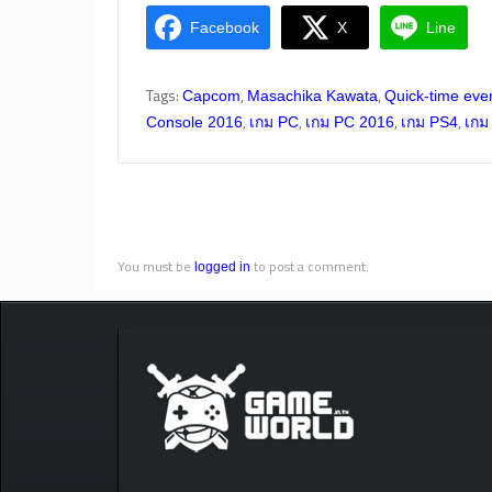
Facebook
X
Line
Tags:
,
,
Capcom
Masachika Kawata
Quick-time eve
,
,
,
,
Console 2016
เกม PC
เกม PC 2016
เกม PS4
เกม
You must be
to post a comment.
logged in