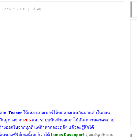
27 มิ.ย. 2016
|
เปิดดู
ล่อย
Teaser
ให้เหล่าเกมเมอร์ได้ทดลองเล่นกันมาแล้วในก่อน
มันดูต่างจาก
RE6
และระบบมันทำออกมาได้เกินความคาดหมาย
ต่างออกไปจากทุกที แต่ถ้าหากลองดูดีๆ แล้วจะรู้สึกได้
้นของซีรี่ส์เกมนี้เลยก็ว่าได้
James Davenport
ดูจะสนุกกับเกม