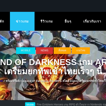
ลัก
ข่าวเกม
รีวิวเกม
อื่นๆ
เกี่ยวกับเรา
MOBILE
NEWS
ทั้งหมด
เกมไทย
GEND OF DARKNESS เกม A
เตรียมยกทัพเข้าไทยเร็วๆ นี้
/ พร้อมหรือยัง Legend of Darkness เกม ARPG สไตล์ Diablo เตรียมยกทัพเข้าไทยเร็วๆ
me
Fire Emblem Heroes เกม RPG ตัวใหม่จาก Nintendo จ่อเปิดเดือนหน้า
Mobile