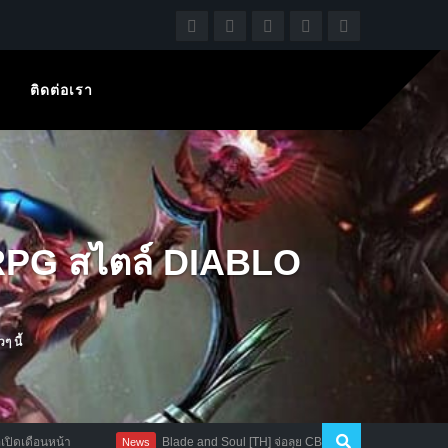
ติดต่อเรา
RPG สไตล์ DIABLO
 นี้
Blade and Soul [TH] จ่อลุย CBT 1-8 พ.ค. นี้ พร้อมดาวน์โหลดเกมรอได้
News