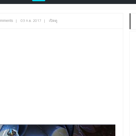
|
03 ก.ย. 2017
|
เปิดดู
omments