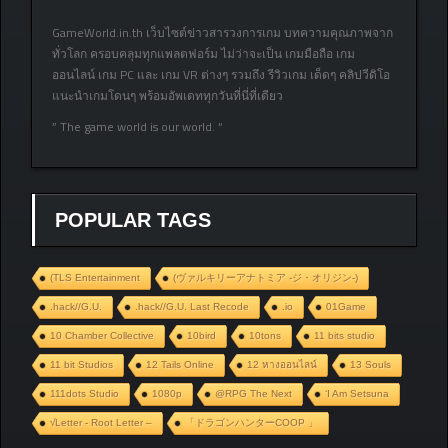
GameWorld.in.th เว็บไซต์ข่าวสารวงการเกม บทความคุณภาพจาก
ทั่วโลก ครอบคลุมทุกแพลตฟอร์ม ไม่ว่าจะเป็น เกมมือถือ เกม
ออนไลน์ เกม PC และ เกม VR ต่างๆ รวมถึง รีวิวเกม เด็ดๆ คลิปวีดิโอ
แนะนำเกมโดนๆ พร้อมอัพเดททุกวันที่นี่ที่เดียว
” The game world is our world. “
POPULAR TAGS
(TLS Entertainment
(ヴァルキリーアナトミア ‐ジ・オリジン‐)
.hack//G.U.
.hack//G.U. Last Recode
.io
01Game
10 Chamber Collective
10bird
10tons
11 bits studio
11 bit Studios
12 Tails Online
12 หางออนไลน์
13 Souls
111dots Studio
1080p
@RPG The Next
‘I Am Setsuna
√Letter - Root Letter –
「ドラゴンハンターCOOP 」