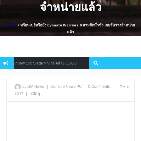
จำหน่ายแล้ว
/ พร้อมเปย์หรือยัง Dynasty Warriors 9 สามก๊กมั่วซั่ว เผยวันวางจำหน่าย
Home
แล้ว
น Rainbow Six: Siege ทำงานคล้าย CSGO
AREAL เกม RPG สุดโมเอะ เป
Mobile
|
|
|
17 พ.ย.
by GM News
Console
News
PC
0 Comments
2017
|
เปิดดู