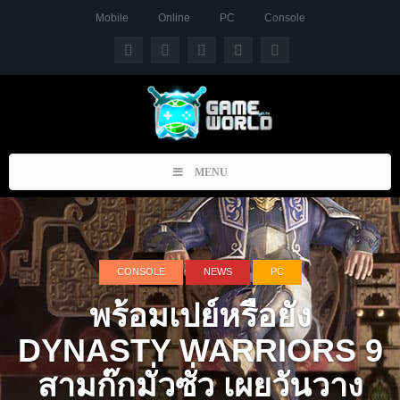
Mobile
Online
PC
Console
Toggle
MENU
navigation
CONSOLE
NEWS
PC
พร้อมเปย์หรือยัง
DYNASTY WARRIORS 9
สามก๊กมั่วซั่ว เผยวันวาง