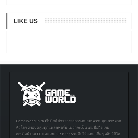
LIKE US
GameWorld.in.th เว็บไซต์ข่าวสารวงการเกม บทความคุณภาพจาก
ทั่วโลก ครอบคลุมทุกแพลตฟอร์ม ไม่ว่าจะเป็น เกมมือถือ เกม
ออนไลน์ เกม PC และ เกม VR ต่างๆ รวมถึง รีวิวเกม เด็ดๆ คลิปวีดิโอ