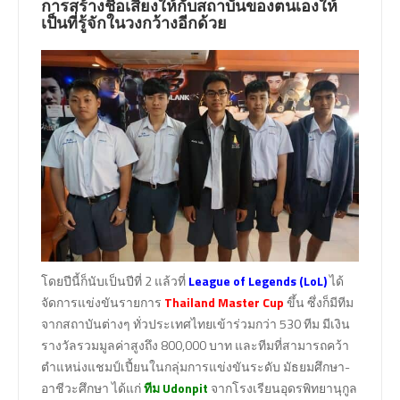
การสร้างชื่อเสียงให้กับสถาบันของตนเองให้
เป็นที่รู้จักในวงกว้างอีกด้วย
โดยปีนี้ก็นับเป็นปีที่ 2 แล้วที่
League of Legends (LoL)
ได้
จัดการแข่งขันรายการ
Thailand Master Cup
ขึ้น ซึ่งก็มีทีม
จากสถาบันต่างๆ ทั่วประเทศไทยเข้าร่วมกว่า 530 ทีม มีเงิน
รางวัลรวมมูลค่าสูงถึง 800,000 บาท และทีมที่สามารถคว้า
ตำแหน่งแชมป์เปี้ยนในกลุ่มการแข่งขันระดับ มัธยมศึกษา-
อาชีวะศึกษา ได้แก่
ทีม
Udonpit
จากโรงเรียนอุดรพิทยานุกูล