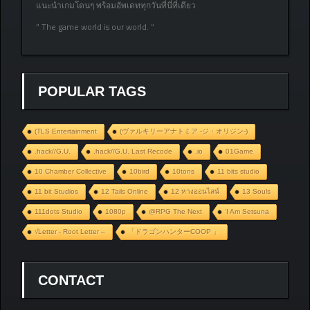
แนะนำเกมโดนๆ พร้อมอัพเดททุกวันที่นี่ที่เดียว
” The game world is our world. “
POPULAR TAGS
(TLS Entertainment
(ヴァルキリーアナトミア ‐ジ・オリジン‐)
.hack//G.U.
.hack//G.U. Last Recode
.io
01Game
10 Chamber Collective
10bird
10tons
11 bits studio
11 bit Studios
12 Tails Online
12 หางออนไลน์
13 Souls
111dots Studio
1080p
@RPG The Next
‘I Am Setsuna
√Letter - Root Letter –
「ドラゴンハンターCOOP 」
CONTACT