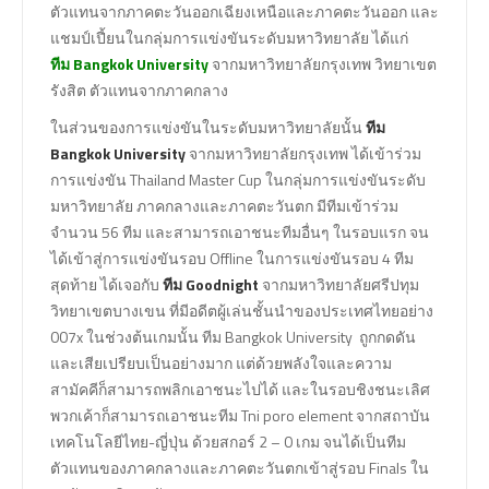
ตัวแทนจากภาคตะวันออกเฉียงเหนือและภาคตะวันออก และ
แชมป์เปี้ยนในกลุ่มการแข่งขันระดับมหาวิทยาลัย ได้แก่
ทีม Bangkok University
จากมหาวิทยาลัยกรุงเทพ วิทยาเขต
รังสิต ตัวแทนจากภาคกลาง
ในส่วนของการแข่งขันในระดับมหาวิทยาลัยนั้น
ทีม
Bangkok University
จากมหาวิทยาลัยกรุงเทพ ได้เข้าร่วม
การแข่งขัน Thailand Master Cup ในกลุ่มการแข่งขันระดับ
มหาวิทยาลัย ภาคกลางและภาคตะวันตก มีทีมเข้าร่วม
จำนวน 56 ทีม และสามารถเอาชนะทีมอื่นๆ ในรอบแรก จน
ได้เข้าสู่การแข่งขันรอบ Offline ในการแข่งขันรอบ 4 ทีม
สุดท้าย ได้เจอกับ
ทีม Goodnight
จากมหาวิทยาลัยศรีปทุม
วิทยาเขตบางเขน ที่มีอดีตผู้เล่นชั้นนำของประเทศไทยอย่าง
007x ในช่วงต้นเกมนั้น ทีม Bangkok University ถูกกดดัน
และเสียเปรียบเป็นอย่างมาก แต่ด้วยพลังใจและความ
สามัคคีก็สามารถพลิกเอาชนะไปได้ และในรอบชิงชนะเลิศ
พวกเค้าก็สามารถเอาชนะทีม Tni poro element จากสถาบัน
เทคโนโลยีไทย-ญี่ปุ่น ด้วยสกอร์ 2 – 0 เกม จนได้เป็นทีม
ตัวแทนของภาคกลางและภาคตะวันตกเข้าสู่รอบ Finals ใน