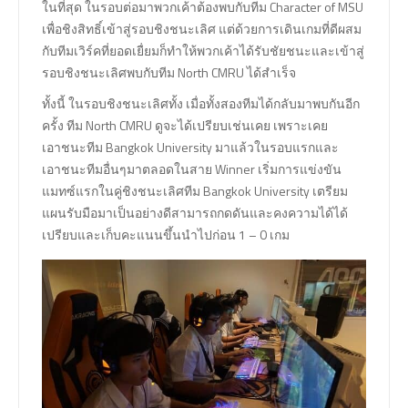
ในที่สุด ในรอบต่อมาพวกเค้าต้องพบกับทีม Character of MSU
เพื่อชิงสิทธิ์เข้าสู่รอบชิงชนะเลิศ แต่ด้วยการเดินเกมที่ดีผสม
กับทีมเวิร์คที่ยอดเยื่ยมก็ทำให้พวกเค้าได้รับชัยชนะและเข้าสู่
รอบชิงชนะเลิศพบกับทีม North CMRU ได้สำเร็จ
ทั้งนี้ ในรอบชิงชนะเลิศทั้ง เมื่อทั้งสองทีมได้กลับมาพบกันอีก
ครั้ง ทีม North CMRU ดูจะได้เปรียบเช่นเคย เพราะเคย
เอาชนะทีม Bangkok University มาแล้วในรอบแรกและ
เอาชนะทีมอื่นๆมาตลอดในสาย Winner เริ่มการแข่งขัน
แมทซ์แรกในคู่ชิงชนะเลิศทีม Bangkok University เตรียม
แผนรับมือมาเป็นอย่างดีสามารถกดดันและคงความได้ได้
เปรียบและเก็บคะแนนขึ้นนำไปก่อน 1 – 0 เกม