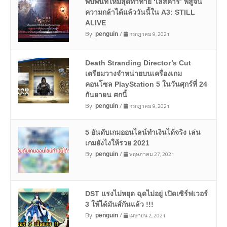
พบพื้นที่ใหม่สุดท้าทาย ‘เลสคาร์’ พิสูจน์
ความกล้าได้แล้ววันนี้ใน A3: STILL
ALIVE
By
/
กรกฎาคม 9, 2021
penguin
Death Stranding Director’s Cut
เตรียมวางจำหน่ายบนเครื่องเกม
คอนโซล PlayStation 5 ในวันศุกร์ที่ 24
กันยายน ศกนี้
By
/
กรกฎาคม 9, 2021
penguin
5 อันดับเกมออนไลน์ทำเงินได้จริง เล่น
เกมยังไงให้รวย 2021
By
/
พฤษภาคม 27, 2021
penguin
DST แรงไม่หยุด ฉุดไม่อยู่ เปิดเซิร์ฟเวอร์
3 ให้ได้มันส์กันแล้ว !!!
By
/
เมษายน 2, 2021
penguin