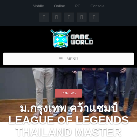
Mobile
Online
PC
Console
Toggle
MENU
navigation
PRNEWS
ม.กรุงเทพ คว้าแชมป์
LEAGUE OF LEGENDS
THAILAND MASTER