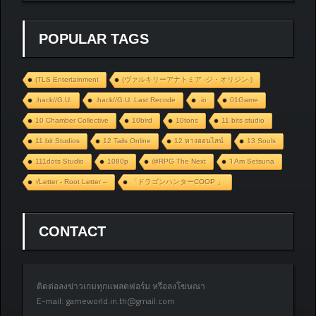
POPULAR TAGS
(TLS Entertainment
(ヴァルキリーアナトミア ‐ジ・オリジン‐)
.hack//G.U.
.hack//G.U. Last Recode
.io
01Game
10 Chamber Collective
10bird
10tons
11 bits studio
11 bit Studios
12 Tails Online
12 หางออนไลน์
13 Souls
111dots Studio
1080p
@RPG The Next
‘I Am Setsuna
√Letter - Root Letter –
「ドラゴンハンターCOOP 」
CONTACT
ติดต่อลงข่าวเกมทุกแพลตฟอร์ม หรือลงโฆษณา
E-mail:
gameworld.in.th@gmail.com