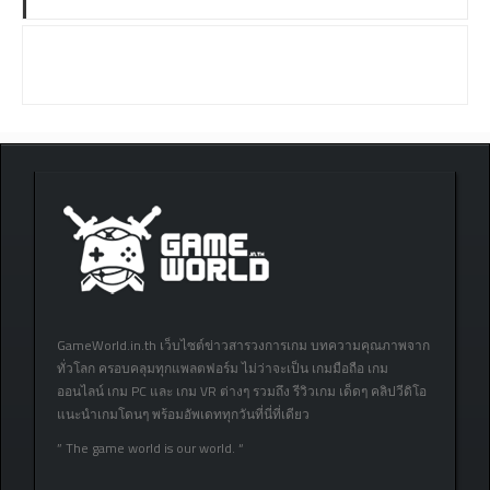
GameWorld.in.th เว็บไซต์ข่าวสารวงการเกม บทความคุณภาพจาก
ทั่วโลก ครอบคลุมทุกแพลตฟอร์ม ไม่ว่าจะเป็น เกมมือถือ เกม
ออนไลน์ เกม PC และ เกม VR ต่างๆ รวมถึง รีวิวเกม เด็ดๆ คลิปวีดิโอ
แนะนำเกมโดนๆ พร้อมอัพเดททุกวันที่นี่ที่เดียว
” The game world is our world. “