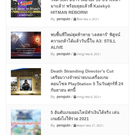
มาแล้ว! พร้อมลุยแล้วที่ Katekyō
HITMAN REBORN!
By
/
สิงหาคม 4, 2021
penguin
พบพื้นที่ใหม่สุดท้าทาย ‘เลสคาร์’ พิสูจน์
ความกล้าได้แล้ววันนี้ใน A3: STILL
ALIVE
By
/
กรกฎาคม 9, 2021
penguin
Death Stranding Director’s Cut
เตรียมวางจำหน่ายบนเครื่องเกม
คอนโซล PlayStation 5 ในวันศุกร์ที่ 24
กันยายน ศกนี้
By
/
กรกฎาคม 9, 2021
penguin
5 อันดับเกมออนไลน์ทำเงินได้จริง เล่น
เกมยังไงให้รวย 2021
By
/
พฤษภาคม 27, 2021
penguin