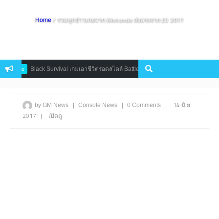
/ รวมทุกข่าวเกมจาก Nintendo ส่งตรงจาก E3 2017
Home
Black Survival เกมเอาชีวิตรอดสไตล์ Battle Royale บนมือถือ ปล่อยลงสโตร์ไทยแล
bile
|
|
|
14 มิ.ย.
by GM News
Console
News
0 Comments
2017
|
เปิดดู