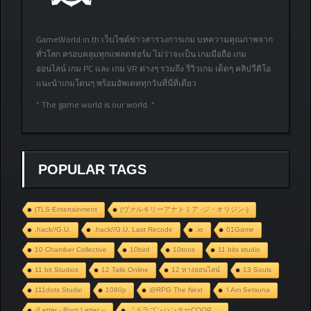
GameWorld.in.th เว็บไซต์ข่าวสารวงการเกม บทความคุณภาพจาก
ทั่วโลก ครอบคลุมทุกแพลตฟอร์ม ไม่ว่าจะเป็น เกมมือถือ เกม
ออนไลน์ เกม PC และ เกม VR ต่างๆ รวมถึง รีวิวเกม เด็ดๆ คลิปวีดิโอ
แนะนำเกมโดนๆ พร้อมอัพเดททุกวันที่นี่ที่เดียว
” The game world is our world. “
POPULAR TAGS
(TLS Entertainment
(ヴァルキリーアナトミア ‐ジ・オリジン‐)
.hack//G.U.
.hack//G.U. Last Recode
.io
01Game
10 Chamber Collective
10bird
10tons
11 bits studio
11 bit Studios
12 Tails Online
12 หางออนไลน์
13 Souls
111dots Studio
1080p
@RPG The Next
‘I Am Setsuna
√Letter - Root Letter –
「ドラゴンハンターCOOP 」