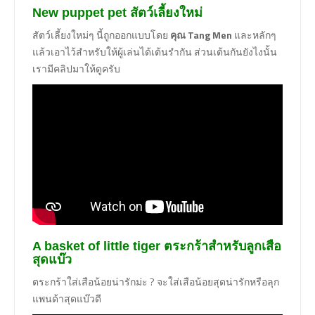
New puppet pet สัตว์เลี้ยงใหม่
สัตว์เลี้ยงใหม่ๆ นี้ถูกออกแบบโดย
คุณ Tang Men
และหลักๆ
แล้วเอาไว้สำหรับให้ผู้เล่นได้เต้นรำกัน ส่วนเต้นกันยังไงนั้น
เรามีคลิปมาให้ดูครับ
A basket of little tiger ตระกร้าสำหรับลูกเสือ
สุดแบ๊ว
ตระกร้าใส่เสือน้อยน่ารักม่ะ ? จะใส่เสือน้อยสุดน่ารักหรือลุก
แพนด้าสุดแบ๊วดี