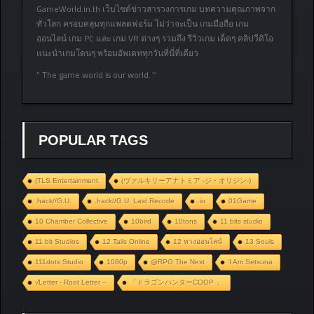
GameWorld.in.th เว็บไซต์ข่าวสารวงการเกม บทความคุณภาพจาก
ทั่วโลก ครอบคลุมทุกแพลตฟอร์ม ไม่ว่าจะเป็น เกมมือถือ เกม
ออนไลน์ เกม PC และ เกม VR ต่างๆ รวมถึง รีวิวเกม เด็ดๆ คลิปวีดิโอ
แนะนำเกมโดนๆ พร้อมอัพเดททุกวันที่นี่ที่เดียว
” The game world is our world. “
POPULAR TAGS
(TLS Entertainment
(ヴァルキリーアナトミア ‐ジ・オリジン‐)
.hack//G.U.
.hack//G.U. Last Recode
.io
01Game
10 Chamber Collective
10bird
10tons
11 bits studio
11 bit Studios
12 Tails Online
12 หางออนไลน์
13 Souls
111dots Studio
1080p
@RPG The Next
‘I Am Setsuna
√Letter - Root Letter –
「ドラゴンハンターCOOP 」