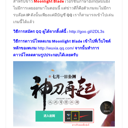
สำหรับข่าว
Moonlight Blade
เวอร์ชั่นภาษาอังกฤษนั้นยัง
ไม่มีการเผยออกมาในตอนนี้ แต่ข่าวดีก็คือตัวเกมจะไม่มีกา
รบล๊อค
IP
ดังนั้นเพียงแค่มีบัญชี
QQ
เราก็สามารถเข้าไปเล่น
เกมนี้ได้แล้ว
วิธีการสมัคร QQ ดูได้จากลิ้งค์นี้ :
http://goo.gl/i2DL3s
วิธีการดาวน์โหลดเกม Moonlight Blade เข้าไปที่เว็บไซต์
หลักของตเกม
จากนั้นทำการ
http://wuxia.qq.com/
ดาวน์โหลดตามรูปประกอบได้เลยครับ