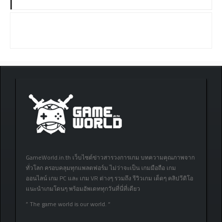
GameWorld.in.th เว็บไซต์ข่าวสารวงการเกม บทความคุณภาพจาก
ทั่วโลก ครอบคลุมทุกแพลตฟอร์ม ไม่ว่าจะเป็น เกมมือถือ เกม
ออนไลน์ เกม PC และ เกม VR ต่างๆ รวมถึง รีวิวเกม เด็ดๆ คลิปวีดิโอ
แนะนำเกมโดนๆ พร้อมอัพเดททุกวันที่นี่ที่เดียว
” The game world is our world. “