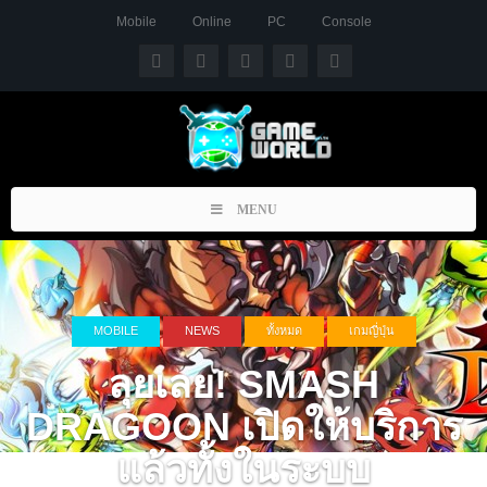
Mobile
Online
PC
Console
Toggle
MENU
navigation
MOBILE
NEWS
ทั้งหมด
เกมญี่ปุ่น
ลุยเลย! SMASH
DRAGOON เปิดให้บริการ
แล้วทั้งในระบบ