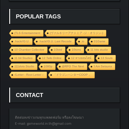
POPULAR TAGS
(TLS Entertainment
(ヴァルキリーアナトミア ‐ジ・オリジン‐)
.hack//G.U.
.hack//G.U. Last Recode
.io
01Game
10 Chamber Collective
10bird
10tons
11 bits studio
11 bit Studios
12 Tails Online
12 หางออนไลน์
13 Souls
111dots Studio
1080p
@RPG The Next
‘I Am Setsuna
√Letter - Root Letter –
「ドラゴンハンターCOOP 」
CONTACT
ติดต่อลงข่าวเกมทุกแพลตฟอร์ม หรือลงโฆษณา
E-mail:
gameworld.in.th@gmail.com