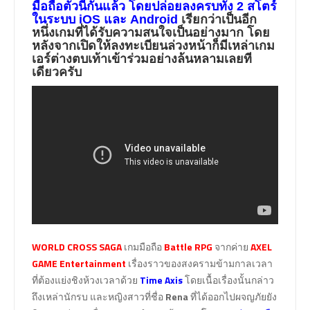
มือถือตัวนี้กันแล้ว โดยปล่อยลงครบทั้ง
2
สโตร์
ในระบบ
iOS
และ
Android
เรียกว่าเป็นอีก
หนึ่งเกมที่ได้รับความสนใจเป็นอย่างมาก โดย
หลังจากเปิดให้ลงทะเบียนล่วงหน้าก็มีเหล่าเกม
เอร์ต่างตบเท้าเข้าร่วมอย่างล้นหลามเลยที
เดียวครับ
WORLD CROSS SAGA
เกมมือถือ
Battle RPG
จากค่าย
AXEL
GAME Entertainment
เรื่องราวของสงครามข้ามกาลเวลา
ที่ต้องแย่งชิงห้วงเวลาด้วย
Time Axis
โดยเนื้อเรื่องนั้นกล่าว
ถึงเหล่านักรบ และหญิงสาวที่ชื่อ
Rena
ที่ได้ออกไปผจญภัยยัง