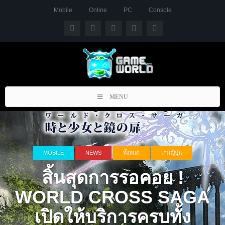
Mobile
Online
PC
Console
Toggle
MENU
navigation
MOBILE
NEWS
ทั้งหมด
เกมญี่ปุ่น
สิ้นสุดการรอคอย !
WORLD CROSS SAGA
เปิดให้บริการครบทั้ง