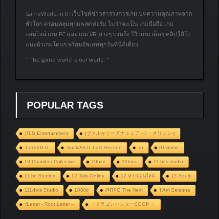
GameWorld.in.th เว็บไซต์ข่าวสารวงการเกม บทความคุณภาพจาก
ทั่วโลก ครอบคลุมทุกแพลตฟอร์ม ไม่ว่าจะเป็น เกมมือถือ เกม
ออนไลน์ เกม PC และ เกม VR ต่างๆ รวมถึง รีวิวเกม เด็ดๆ คลิปวีดิโอ
แนะนำเกมโดนๆ พร้อมอัพเดททุกวันที่นี่ที่เดียว
” The game world is our world. “
POPULAR TAGS
(TLS Entertainment
(ヴァルキリーアナトミア ‐ジ・オリジン‐)
.hack//G.U.
.hack//G.U. Last Recode
.io
01Game
10 Chamber Collective
10bird
10tons
11 bits studio
11 bit Studios
12 Tails Online
12 หางออนไลน์
13 Souls
111dots Studio
1080p
@RPG The Next
‘I Am Setsuna
√Letter - Root Letter –
「ドラゴンハンターCOOP 」