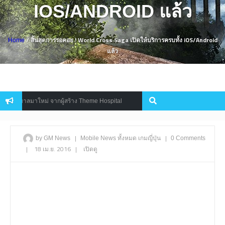
IOS/ANDROID แล้ว
/ สิ้นสุดการรอคอย ! World Cross Saga เปิดให้บริการครบทั้ง iOS/Android
Home
แล้ว
าบาลมาใหม่ จากผู้สร้าง Theme Hospital
Valve ยกเลิกระบบ Battle P
News
|
|
by GM News
Mobile
News
ทั้งหมด
เกมญี่ปุ่น
0 Comments
|
18 เม.ย. 2016
|
เปิดดู