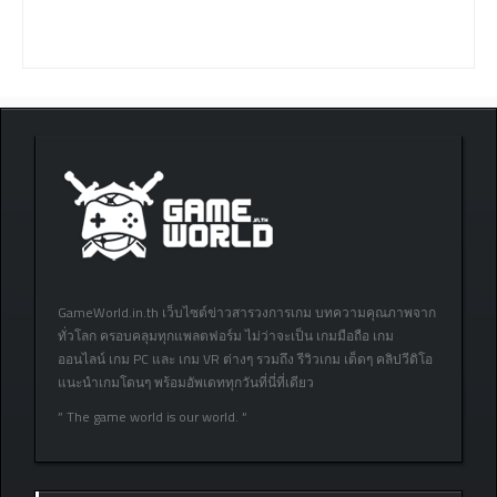
GameWorld.in.th เว็บไซต์ข่าวสารวงการเกม บทความคุณภาพจาก
ทั่วโลก ครอบคลุมทุกแพลตฟอร์ม ไม่ว่าจะเป็น เกมมือถือ เกม
ออนไลน์ เกม PC และ เกม VR ต่างๆ รวมถึง รีวิวเกม เด็ดๆ คลิปวีดิโอ
แนะนำเกมโดนๆ พร้อมอัพเดททุกวันที่นี่ที่เดียว
” The game world is our world. “