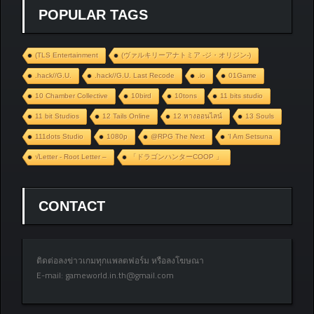
POPULAR TAGS
(TLS Entertainment
(ヴァルキリーアナトミア ‐ジ・オリジン‐)
.hack//G.U.
.hack//G.U. Last Recode
.io
01Game
10 Chamber Collective
10bird
10tons
11 bits studio
11 bit Studios
12 Tails Online
12 หางออนไลน์
13 Souls
111dots Studio
1080p
@RPG The Next
‘I Am Setsuna
√Letter - Root Letter –
「ドラゴンハンターCOOP 」
CONTACT
ติดต่อลงข่าวเกมทุกแพลตฟอร์ม หรือลงโฆษณา
E-mail:
gameworld.in.th@gmail.com