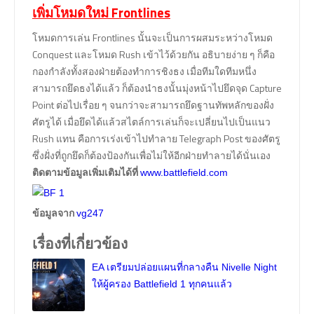
เพิ่มโหมดใหม่ Frontlines
โหมดการเล่น Frontlines นั้นจะเป็นการผสมระหว่างโหมด
Conquest และโหมด Rush เข้าไว้ด้วยกัน อธิบายง่าย ๆ ก็คือ
กองกำลังทั้งสองฝ่ายต้องทำการชิงธง เมื่อทีมใดทีมหนึ่ง
สามารถยึดธงได้แล้ว ก็ต้องนำธงนั้นมุ่งหน้าไปยึดจุด Capture
Point ต่อไปเรื่อย ๆ จนกว่าจะสามารถยึดฐานทัพหลักของฝั่ง
ศัตรูได้ เมื่อยึดได้แล้วสไตล์การเล่นก็จะเปลี่ยนไปเป็นแนว
Rush แทน คือการเร่งเข้าไปทำลาย Telegraph Post ของศัตรู
ซึ่งฝั่งที่ถูกยึดก็ต้องป้องกันเพื่อไม่ให้อีกฝ่ายทำลายได้นั่นเอง
ติดตามข้อมูลเพิ่มเติมได้ที่
www.battlefield.com
ข้อมูลจาก
vg247
เรื่องที่เกี่ยวข้อง
EA เตรียมปล่อยแผนที่กลางคืน Nivelle Night
ให้ผู้ครอง Battlefield 1 ทุกคนแล้ว