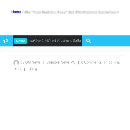
/ ส่อง “They Shall Not Pass” DLC ตัวแรกของเกม Battlefield 1
Home
เซอร์ไพรส์! NCsoft เปิดตัวเกมมือถือ 5 เกมรวด ในงานแถลงข่าวเปิดตัวเกมใหม
Mobile
|
|
|
30 ม.ค.
by GM News
Console
News
PC
0 Comments
2017
|
เปิดดู