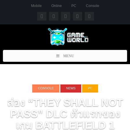
Mobile
Online
PC
Console
Toggle
MENU
navigation
CONSOLE
NEWS
PC
ส่อง “THEY SHALL NOT
PASS” DLC ตัวแรกของ
เกม BATTLEFIELD 1