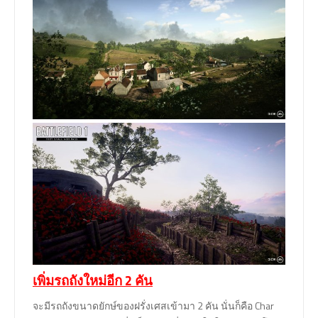
เพิ่มรถถังใหม่อีก 2 คัน
จะมีรถถังขนาดยักษ์ของฝรั่งเศสเข้ามา 2 คัน นั่นก็คือ Char