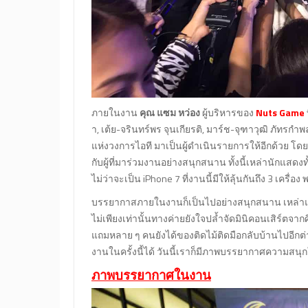
ภายในงาน
คุณ แซม หว่อง
ผู้บริหารของ
Nuts Game
า, เต้ย-จรินทร์พร จุนเกียรติ, มาร์ช-จุฑาวุฒิ ภัทรกำพ
แห่งวงการไอที มาเป็นผู้ดำเนินรายการให้อีกด้วย โดย
กับผู้ที่มาร่วมงานอย่างสนุกสนาน ทั้งนี้เหล่านักแสด
ไม่ว่าจะเป็น iPhone 7 ที่งานนี้มีให้ลุ้นกันถึง 3 เครื่
บรรยากาสภายในงานก็เป็นไปอย่างสนุกสนาน เหล่าแฟน
ไม่เพียงเท่านั้นทางค่ายยังใจปล้ำจัดมินิคอนเสิร์ตจากศิ
แถมหลาย ๆ คนยังได้ของติดไม้ติดมือกลับบ้านไปอีกต่
งานในครั้งนี้ได้ วันนี้เราก็มีภาพบรรยากาศความสนุ
ภาพบรรยากาศในงาน