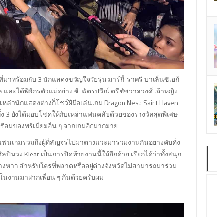
ที่มาพร้อมกับ 3 นักแสดงขวัญใจวัยรุ่น มาร์กี้-ราศรี บาเล็นซิเอก้
ล และได้พิธีกรตัวแม่อย่าง ซี-ฉัตรปวีณ์ ตรีชัชวาลวงศ์ เจ้าหญิง
เหล่านักแสดงต่างก็โชว์ฝีมือเล่นเกม Dragon Nest: Saint Haven
งทั้ง 3 ยังได้มอบโชคให้กับเหล่าแฟนคลับด้วยของรางวัลสุดพิเศษ
อง พร้อมของพรีเมี่ยมอื่น ๆ จากเกมอีกมากมาย
เกมรวมถึงผู้ที่สัญจรไปมาต่างแวะมาร่วมงานกันอย่างคับคั่ง
ลปินวง Klear เป็นการปิดท้ายงานนี้ให้อีกด้วย เรียกได้ว่าทั้งสนุก
างหาก สำหรับใครที่พลาดหรืออยู่ต่างจังหวัดไม่สามารถมาร่วม
กในงานมาฝากเพื่อน ๆ กันด้วยครับผม