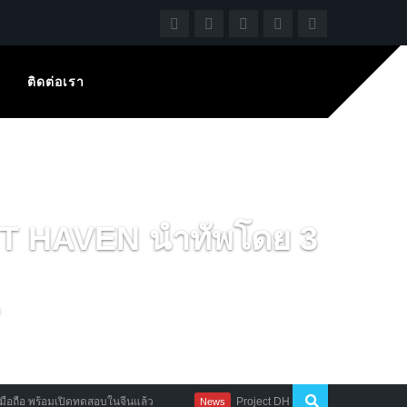
ติดต่อเรา
NT HAVEN นำทัพโดย 3
ิดทดสอบในจีนแล้ว
Project DH เกมแอคชั่นล่ามอนแนว Steampunk ฟอร์มย
News