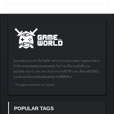
GameWorld.in.th เว็บไซต์ข่าวสารวงการเกม บทความคุณภาพจาก
ทั่วโลก ครอบคลุมทุกแพลตฟอร์ม ไม่ว่าจะเป็น เกมมือถือ เกม
ออนไลน์ เกม PC และ เกม VR ต่างๆ รวมถึง รีวิวเกม เด็ดๆ คลิปวีดิโอ
แนะนำเกมโดนๆ พร้อมอัพเดททุกวันที่นี่ที่เดียว
” The game world is our world. “
POPULAR TAGS