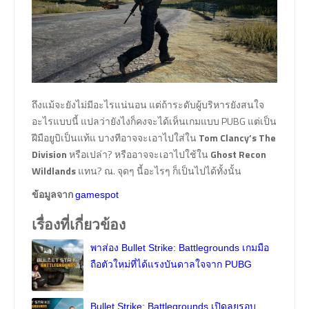
ถึงแม้จะยังไม่มีอะไรแน่นอน แต่ถ้าระดับผู้บริหารยังสนใจ
อะไรแบบนี้ แปลว่ายังไงก็คงจะได้เห็นเกมแบบ PUBG แต่เป็น
ฝีมือยูบิเป็นแท้แ บางทีอาจจะเอาไปใส่ใน
Tom Clancy’s The
Division
หรือเปล่า? หรืออาจจะเอาไปใช้ใน
Ghost Recon
Wildlands
แทน? ณ. จุดๆ นี้อะไรๆ ก็เป็นไปได้ทั้งนั้น
ข้อมูลจาก
gamespot
เรื่องที่เกี่ยวข้อง
พาส่อง Bullet Strike: Battlegrounds เกมมือ
ถือตัวใหม่ที่ได้แรงบันดาลใจจาก PUBG
Bullet Strike: Battlegrounds เปิดลุยรอบ