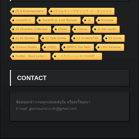
(TLS Entertainment
(ヴァルキリーアナトミア ‐ジ・オリジン‐)
.hack//G.U.
.hack//G.U. Last Recode
.io
01Game
10 Chamber Collective
10bird
10tons
11 bits studio
11 bit Studios
12 Tails Online
12 หางออนไลน์
13 Souls
111dots Studio
1080p
@RPG The Next
‘I Am Setsuna
√Letter - Root Letter –
「ドラゴンハンターCOOP 」
CONTACT
ติดต่อลงข่าวเกมทุกแพลตฟอร์ม หรือลงโฆษณา
E-mail:
gameworld.in.th@gmail.com