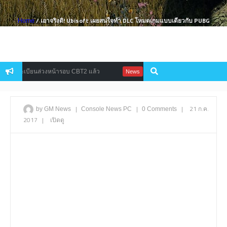
/ เอาจริงดิ! Ubisoft เผยสนใจทำ DLC โหมดเกมแบบเดียวกับ PUBG
Home
ลงทะเบียนล่วงหน้ารอบ CBT2 แล้ว
God Slayer โชว์คลิปตัวอย่างเวอร์ช
News
|
|
|
21 ก.ค.
by GM News
Console
News
PC
0 Comments
2017
|
เปิดดู