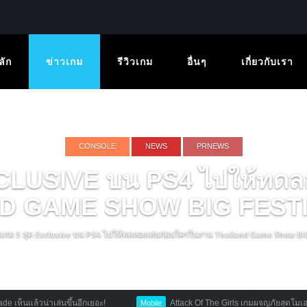
ลัก
ข่าวเกม
รีวิวเกม
อื่นๆ
เกี่ยวกับเรา
CONSOLE
NEWS
PRNEWS
EXCLUSIVE บน PS4 ไปให้ทดล
D GAME SHOW BIG FESTI
นเกม 3 สุด Exclusive บน PS4 ไปให้ทดลองเล่นก่อนใครในงาน Thailand Game Show BI
ล้วน่าเล่นขึ้นอีกเยอะ!
Attack Of The Girls เกมผจญภัยสุดโมเอะที่รวมส
Mobile