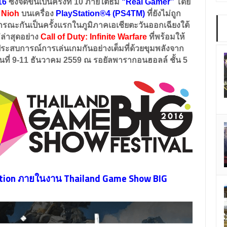
16
ซึ่งจัดขึ้นเป็นครั้งที่
10
ภายใต้ธีม
“Real Gamer”
โดย
ะ
Nioh
บนเครื่อง
PlayStation®4 (PS4TM)
ที่ยังไม่ถูก
ารณะกันเป็นครั้งแรกในภูมิภาคเอเชียตะวันออกเฉียงใต้
่าสุดอย่าง
Call of Duty: Infinite Warfare
ที่พร้อมให้
ระสบการณ์การเล่นเกมกันอย่างเต็มที่ด้วยขุมพลังจาก
ันที่ 9-11 ธันวาคม 2559
ณ รอยัลพารากอนฮอลล์ ชั้น
5
Station ภายในงาน Thailand Game Show BIG