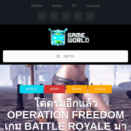
Mobile
Online
PC
Console
Toggle
MENU
navigation
MOBILE
NEWS
ทั้งหมด
เกมนอก
โดดร่มอีกแล้ว
OPERATION FREEDOM
เกม BATTLE ROYALE มา