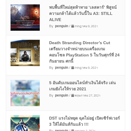
พบพื้นที่ใหม่สุดท้าทาย ‘เลสคาร์’ พิสูจน์
ความกล้าได้แล้ววันนี้ใน A3: STILL
ALIVE
By
/
กรกฎาคม 9, 2021
penguin
Death Stranding Director’s Cut
เตรียมวางจำหน่ายบนเครื่องเกม
คอนโซล PlayStation 5 ในวันศุกร์ที่ 24
กันยายน ศกนี้
By
/
กรกฎาคม 9, 2021
penguin
5 อันดับเกมออนไลน์ทำเงินได้จริง เล่น
เกมยังไงให้รวย 2021
By
/
พฤษภาคม 27, 2021
penguin
DST แรงไม่หยุด ฉุดไม่อยู่ เปิดเซิร์ฟเวอร์
3 ให้ได้มันส์กันแล้ว !!!
By
/
เมษายน 2, 2021
penguin