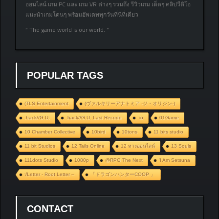
ออนไลน์ เกม PC และ เกม VR ต่างๆ รวมถึง รีวิวเกม เด็ดๆ คลิปวีดิโอ
แนะนำเกมโดนๆ พร้อมอัพเดททุกวันที่นี่ที่เดียว
” The game world is our world. “
POPULAR TAGS
(TLS Entertainment
(ヴァルキリーアナトミア ‐ジ・オリジン‐)
.hack//G.U.
.hack//G.U. Last Recode
.io
01Game
10 Chamber Collective
10bird
10tons
11 bits studio
11 bit Studios
12 Tails Online
12 หางออนไลน์
13 Souls
111dots Studio
1080p
@RPG The Next
‘I Am Setsuna
√Letter - Root Letter –
「ドラゴンハンターCOOP 」
CONTACT