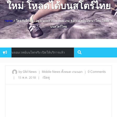
ใหม่ โหลดได้บนสโตร์ไทย
/ โดดร่มอีกแล้ว Operation Freedom เกม Battle Royale มาใหม่ โหลดได้
Home
บนสโตร์ไทย
เป็นจอมเวทย์บนโลกจริง เปิดให้บริการแล้ว
Garena ชวนคนรักเกมร่ว
News
|
|
by GM News
Mobile
News
ทั้งหมด
เกมนอก
0 Comments
|
15 พ.ค. 2018
|
เปิดดู