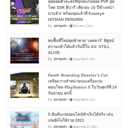
สุดยอดตัวละครที่ทุกคนรอคอย PVP สุด
โหด SSR ฮิบาริ เคียวยะ 10 ปีข้างหน้า
มาแล้ว! พร้อมลุยแล้วที่ Katekyō
HITMAN REBORN!
By
/
สิงหาคม 4, 2021
penguin
พบพื้นที่ใหม่สุดท้าทาย ‘เลสคาร์’ พิสูจน์
ความกล้าได้แล้ววันนี้ใน A3: STILL
ALIVE
By
/
กรกฎาคม 9, 2021
penguin
Death Stranding Director’s Cut
เตรียมวางจำหน่ายบนเครื่องเกม
คอนโซล PlayStation 5 ในวันศุกร์ที่ 24
กันยายน ศกนี้
By
/
กรกฎาคม 9, 2021
penguin
5 อันดับเกมออนไลน์ทำเงินได้จริง เล่น
เกมยังไงให้รวย 2021
By
/
พฤษภาคม 27, 2021
penguin