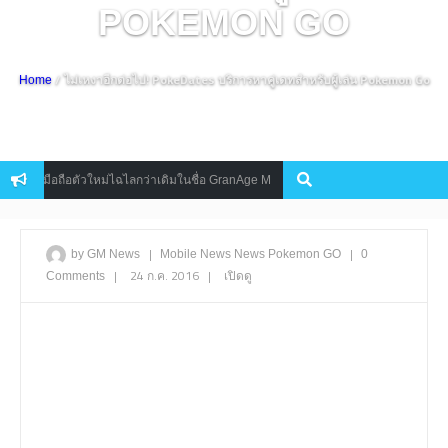
POKEMON GO
/ ไม่เหงาอีกต่อไป! PokeDates บริการหาคู่เดทสำหรับผู้เล่น Pokemon Go
Home
่เกมมือถือตัวใหม่ไฉไลกว่าเดิมในชื่อ GranAge M
งานดี Grim Soul: D
Mobile
|
|
by GM News
Mobile
News
News Pokemon GO
0
|
24 ก.ค. 2016
|
เปิดดู
Comments