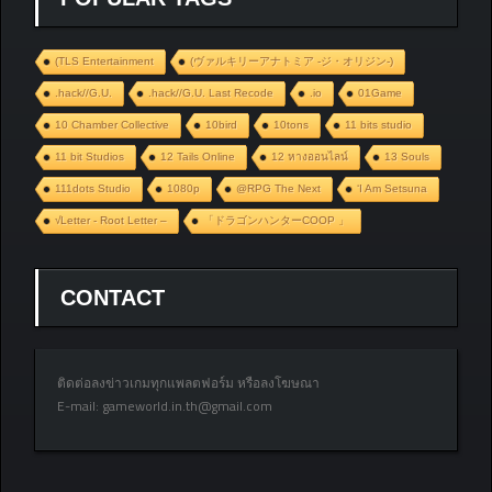
(TLS Entertainment
(ヴァルキリーアナトミア ‐ジ・オリジン‐)
.hack//G.U.
.hack//G.U. Last Recode
.io
01Game
10 Chamber Collective
10bird
10tons
11 bits studio
11 bit Studios
12 Tails Online
12 หางออนไลน์
13 Souls
111dots Studio
1080p
@RPG The Next
‘I Am Setsuna
√Letter - Root Letter –
「ドラゴンハンターCOOP 」
CONTACT
ติดต่อลงข่าวเกมทุกแพลตฟอร์ม หรือลงโฆษณา
E-mail:
gameworld.in.th@gmail.com