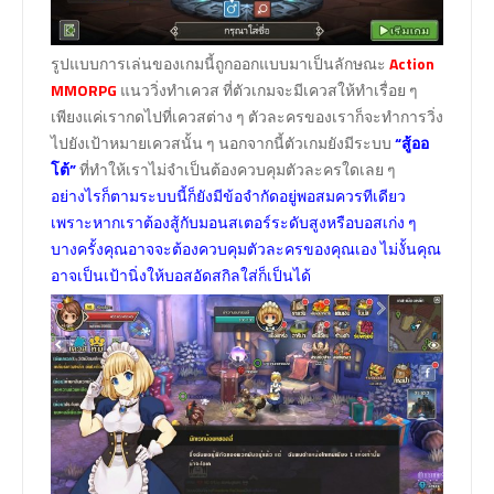
รูปแบบการเล่นของเกมนี้ถูกออกแบบมาเป็นลักษณะ
Action
MMORPG
แนววิ่งทำเควส ที่ตัวเกมจะมีเควสให้ทำเรื่อย ๆ
เพียงแค่เรากดไปที่เควสต่าง ๆ ตัวละครของเราก็จะทำการวิ่ง
ไปยังเป้าหมายเควสนั้น ๆ นอกจากนี้ตัวเกมยังมีระบบ
“สู้ออ
โต้”
ที่ทำให้เราไม่จำเป็นต้องควบคุมตัวละครใดเลย ๆ
อย่างไรก็ตามระบบนี้ก็ยังมีข้อจำกัดอยู่พอสมควรทีเดียว
เพราะหากเราต้องสู้กับมอนสเตอร์ระดับสูงหรือบอสเก่ง ๆ
บางครั้งคุณอาจจะต้องควบคุมตัวละครของคุณเอง ไม่งั้นคุณ
อาจเป็นเป้านิ่งให้บอสอัดสกิลใส่ก็เป็นได้