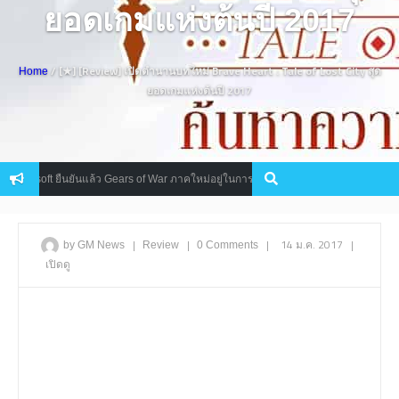
ยอดเกมแห่งต้นปี 2017
/ [★] [Review] เปิดตำนานบทใหม่ Brave Heart : Tale of Lost City สุด
Home
ยอดเกมแห่งต้นปี 2017
ืนยันแล้ว Gears of War ภาคใหม่อยู่ในการพัฒนา
Microsoft แง้มอาจน
Console
|
|
|
14 ม.ค. 2017
|
by GM News
Review
0 Comments
เปิดดู