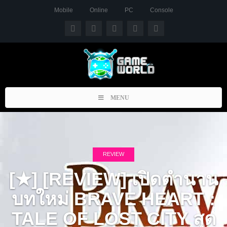
Mobile
Online
PC
Console
Toggle
MENU
navigation
REVIEW
[★] [REVIEW] เปิดตำนาน
บทใหม่ BRAVE HEART :
TALE OF LOST CITY สุด