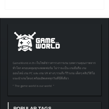
GameWorld.in.th เว็บไซต์ข่าวสารวงการเกม บทความคุณภาพจาก
ทั่วโลก ครอบคลุมทุกแพลตฟอร์ม ไม่ว่าจะเป็น เกมมือถือ เกม
ออนไลน์ เกม PC และ เกม VR ต่างๆ รวมถึง รีวิวเกม เด็ดๆ คลิปวีดิโอ
แนะนำเกมโดนๆ พร้อมอัพเดททุกวันที่นี่ที่เดียว
” The game world is our world. “
POPULAR TAGS