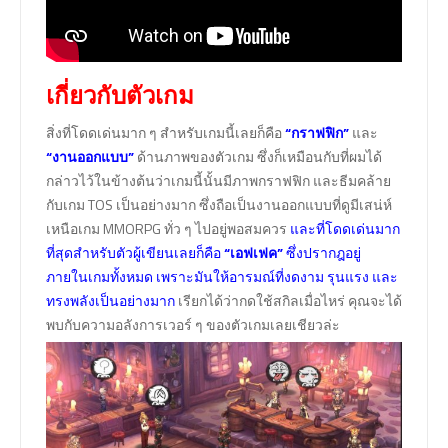
เกี่ยวกับตัวเกม
สิ่งที่โดดเด่นมาก ๆ สำหรับเกมนี้เลยก็คือ
“กราฟฟิก”
และ
“งานออกแบบ”
ด้านภาพของตัวเกม ซึ่งก็เหมือนกับที่ผมได้
กล่าวไว้ในข้างต้นว่าเกมนี้นั้นมีภาพกราฟฟิก และธีมคล้าย
กับเกม TOS เป็นอย่างมาก ซึ่งถือเป็นงานออกแบบที่ดูมีเสน่ห์
เหนือเกม MMORPG ทั่ว ๆ ไปอยู่พอสมควร
และที่โดดเด่นมาก
ที่สุดสำหรับตัวผู้เขียนเลยก็คือ
“เอฟเฟค”
ซึ่งปรากฎอยู่
ภายในเกมทั้งหมด เพราะมันให้อารมณ์ที่งดงาม รุนแรง และ
ทรงพลังเป็นอย่างมาก
เรียกได้ว่ากดใช้สกิลเมื่อไหร่ คุณจะได้
พบกับความอลังการเวอร์ ๆ ของตัวเกมเลยเชียวล่ะ