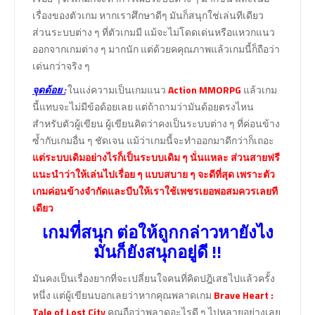
เรื่องของตัวเกม หากเราศึกษาดีๆ มันก็สนุกใช่เล่นทีเดียว
ส่วนระบบต่าง ๆ ที่ตัวเกมมี แม้จะไม่โดดเด่นหรือแหวกแนว
ออกจากเกมต่าง ๆ มากนัก แต่ด้วยคคุณภาพแล้วเกมนี้ก็ถือว่า
เด่นกว่าจริง ๆ
จุดด้อย
:
ในแง่ความเป็นเกมแนว
Action MMORPG
แล้วเกม
นี้แทบจะไม่มีข้อด้อยเลย แต่ถ้าถามว่ามันด้อยตรงไหน
สำหรับตัวผู้เขียน ผู้เขียนคิดว่าคงเป็นระบบต่าง ๆ ที่ค่อนข้าง
ซ้ำกับเกมอื่น ๆ ชัดเจน แม้ว่าเกมนี้จะทำออกมาดีกว่าก็เถอะ
แต่ระบบเดิมอย่างไรก็เป็นระบบเดิม ๆ นั่นแหละ ส่วนสายฟรี
แนะนำว่าให้เล่นไปเรื่อย ๆ แบบสบาย ๆ จะดีที่สุด เพราะตัว
เกมค่อนข้างจำกัดและบีบให้เราใช้เพชรเยอพอสมควรเลยที
เดียว
เกมที่สนุก ต่อให้ถูกกล่าวหายังไง
มันก็ยังสนุกอยู่ดี
!!
มันคงเป็นเรื่องยากที่จะเปลี่ยนใจคนที่คิดปฎิเสธไปแล้วครั้ง
หนึ่ง แต่ผู้เขียนบอกเลยว่าหากคุณพลาดเกม
Brave Heart :
Tale of Lost City
คุณถือว่าพลาดอะไรดี ๆ ไปหลายอย่างเลย