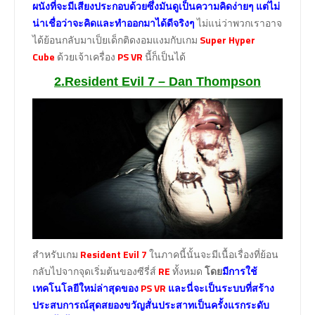
ผนังที่จะมีเสียงประกอบด้วยซึ่งมันดูเป็นความคิดง่ายๆ แต่ไม่
น่าเชื่อว่าจะคิดและทำออกมาได้ดีจริงๆ
ไม่แน่ว่าพวกเราอาจ
ได้ย้อนกลับมาเป็ยเด็กติดงอมแงมกับเกม
Super Hyper
Cube
ด้วยเจ้าเครื่อง
PS VR
นี้ก็เป็นได้
2.Resident Evil 7 – Dan Thompson
สำหรับเกม
Resident Evil 7
ในภาคนี้นั้นจะมีเนื้อเรื่องที่ย้อน
กลับไปจากจุดเริ่มต้นของซีรี่ส์
RE
ทั้งหมด
โดย
มีการใช้
เทคโนโลยีใหม่ล่าสุดของ
PS VR
และนี่จะเป็นระบบที่สร้าง
ประสบการณ์สุดสยองขวัญสั่นประสาทเป็นครั้งแรกระดับ