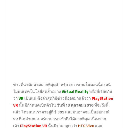
ข่าวที่น่าติดตามมากที่สุดสำหรับวงการเกมในตอนนี้คงหนี
ไม่พ้นเทคโนโลยีสุดล้ำอย่าง
Virtual Reality
หรือที่เรียกกัน
ว่า
VR
เป็นแน่ ซึ่งล่าสุดก็มีข่าวดีออกมาแล้วว่า
PlayStation
VR
นั้นมีกำหนดเปิดตัวใน
วันที่ 13 ตุลาคม 2016
ที่จะถึงนี้
แล้ว โดยสนนราคาอยู่ที่
$ 399
และมันอาจจะเป็นอุปกรณ์
VR
ที่เหล่าเกมเมอร์สามารถเข้าถึงได้มากที่สุด เนื่องจาก
เจ้า
PlayStation VR
นั้นมีราคาถูกกว่า
HTC Vive
และ