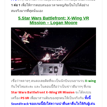
1 ต่อ 1
เพื่อให้การตอบสนองเวลาผจญภัยเป็นไปได้อย่าง
สมจริงมากที่สุดนั่นเอง
5.Star Wars Battlefront: X-Wing VR
Mission – Logan Moore
เชื่อว่าหลายๆ คนคงเคยคิดที่จะเป็นนักบินบนยานรบ
X-wing
กันใช่ไหมล่ะคะ และในตอนนี้ถือว่าเป็นข่าวดีมากๆ ที่เกม
Star Wars Battlefront X-Wing VR Mission
จะได้ลงบน
เครื่อง
PS VR
เพื่อมาสานฝันของทุกคนให้เป็นจริงกัน
ทั้งนี้
Soundtrack ของเกมนี้ยังใส่ความน่าตื่นตาตื่นใจให้กับผู้เล่น