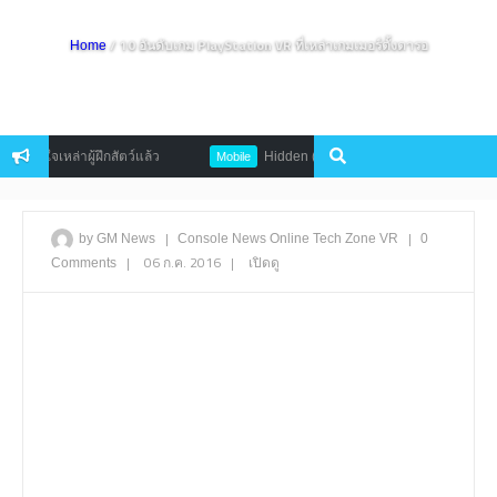
/ 10 อันดับเกม PlayStation VR ที่เหล่าเกมเมอร์ตั้งตารอ
Home
จเหล่าผู้ฝึกสัตว์แล้ว
Hidden (KR) เกมมือถือ RPG สำหรับสายโหด เป
Mobile
|
|
by GM News
Console
News
Online
Tech Zone
VR
0
|
06 ก.ค. 2016
|
เปิดดู
Comments