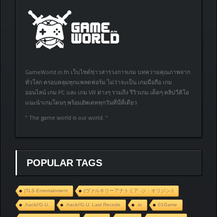
GameWorld.in.th เว็บไซต์ข่าวสารวงการเกม บทความคุณภาพจาก
ทั่วโลก ครอบคลุมทุกแพลตฟอร์ม ไม่ว่าจะเป็น เกมมือถือ เกม
ออนไลน์ เกม PC และ เกม VR ต่างๆ รวมถึง รีวิวเกม เด็ดๆ คลิปวีดิโอ
แนะนำเกมโดนๆ พร้อมอัพเดททุกวันที่นี่ที่เดียว
” The game world is our world. “
POPULAR TAGS
(TLS Entertainment
(ヴァルキリーアナトミア ‐ジ・オリジン‐)
.hack//G.U.
.hack//G.U. Last Recode
.io
01Game