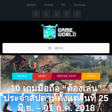
Mobile
Online
PC
Console
Toggle
MENU
navigation
MOBILE
NEWS
SPECIAL POST
ทั้งหมด
10 เกมมือถือ “ต้องเล่น”
ประจำสัปดาห์ตั้งแต่วันที่ 25
มิ.ย. – 01 ก.ค. 2018