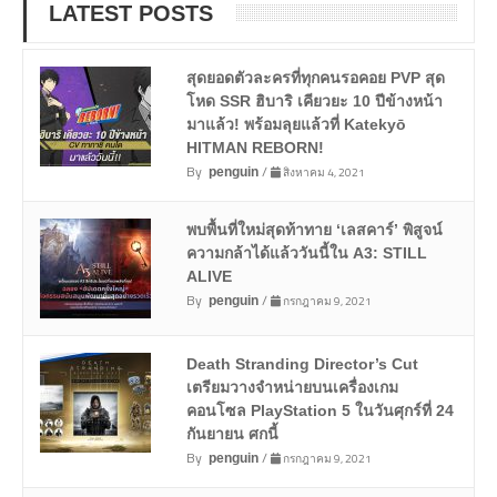
LATEST POSTS
สุดยอดตัวละครที่ทุกคนรอคอย PVP สุด
โหด SSR ฮิบาริ เคียวยะ 10 ปีข้างหน้า
มาแล้ว! พร้อมลุยแล้วที่ Katekyō
HITMAN REBORN!
By
/
สิงหาคม 4, 2021
penguin
พบพื้นที่ใหม่สุดท้าทาย ‘เลสคาร์’ พิสูจน์
ความกล้าได้แล้ววันนี้ใน A3: STILL
ALIVE
By
/
กรกฎาคม 9, 2021
penguin
Death Stranding Director’s Cut
เตรียมวางจำหน่ายบนเครื่องเกม
คอนโซล PlayStation 5 ในวันศุกร์ที่ 24
กันยายน ศกนี้
By
/
กรกฎาคม 9, 2021
penguin