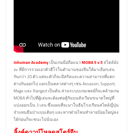
Inhuman Academy
เป็นเกมมือถือแนว
MOBA 5 v 5
สไตล์มัง
งะ ที่มีการรวมเอาตัวฮีโร่ในตำนานของจีนให้มาเลือกเล่น
กันกว่า 20 ตัว แต่ละตัวก็จะมีสกิลและความสามารถที่แตก
ต่างกันออกไป แยกเป็นคลาสต่างๆ เช่น Assassin, Support,
Mage และ Ranged เป็นต้น ส่วนระบบเกมเพลย์ก็จะคล้ายเกม
MOBA ทั่วไปที่ผู้เล่นจะต้องต่อสู้กันบนสังเวียนขนาดใหญ่ที่
แบ่งออกเป็น 3 เลน ซึ่งแผนที่จะมาในธีมโรงเรียนสไตล์ญี่ปุ่น
จ๋าแทนธีมป่าแบบเดิมๆ และหากฝ่ายไหนทำลายป้อมใหญ่ลง
ได้ก่อนก็จะชนะไปนั่นเอง
ลิ้งค์ดาวน์โหลดสโตร์จีน