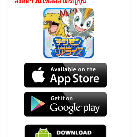
ลิ้งค์ดาวน์โหลดสโตร์ญี่ปุ่น