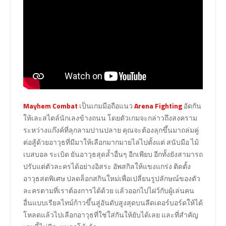
Mayhem Combat
เป็นเกมมือถือแนว
Arena Fighting
อัดกัน
ให้เละสไตล์นักเลงข้างถนน โดยตัวเกมจะกล่าวถึงสงคราม
ระหว่างแก๊งค์ที่ลุกลามปานปลาย คุณจะต้องลุกขึ้นมาถล่มคู่
ต่อสู้ด้วยอาวุธที่มีมาให้เลือกมากมายไล่ไปตั้งแต่ สนับมือ ไม้
เบสบอล ระเบิด ยันอาวุธสุดล้ำอื่นๆ อีกเพียบ อีกทั้งยังสามารถ
ปรับแต่ตัวละครได้อย่างอิสระ อัพสกิลให้แขงแกร่ง ติดตั้ง
อาวุธสดพิเศษ ปลดล็อกสกินใหม่เพื่อเปลี่ยนรูปลักษณ์ของตัว
ละครตามที่เราต้องการได้ด้วย แล้วออกไปไฝว้กับผู้เล่นคน
อื่นแบบเรียลไทม์ก้าวขึ้นสู่อันดับสูงสุดบนลีดเดอร์บอร์ดให้ได้
โหลดแล้วไปเลือกอาวุธที่ใช่ใส่กันให้ยับได้เลย และที่สำคัญ