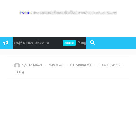
/ Arc แพลตฟอร์มเกมน้องใหม่ จากค่าย Perfect World
Home
การต่อสู้ฟันแหลกเลือดสาด
Pangya Mobile ปล่อยสกรีนช็อตใหม่ออกมายั
Mobile
|
|
|
28 พ.ย. 2016
|
by GM News
News
PC
0 Comments
เปิดดู