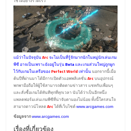
ใช้ได้อย่างรวดเร็ว
แม้ว่าในปัจจุบัน
Arc
จะไม่เป็นที่รู้จักมากนักในหมู่นักเล่นเกม
พีซี อาจเป็นเพราะยังอยู่ในรุ่น
Beta
และเกมส่วนใหญ่ถูกผูก
ไว้กับเกมในเครือของ
Perfect World
เท่านั้น
นอกจากนี้เมื่อ
ต้นปีที่ผ่านมา ได้มีการเปิดตัวแอพพลิเคชั่น
Arc
บนอุปกรณ์
พกพามือถือให้ผู้ใช้สามารถติดตามข่าวสาร แชทกับเพื่อนๆ
และสั่งซื้อเกมได้ทันทีทุกที่ทุกเวลา นับได้ว่าเป็นอีกหนึ่ง
แพลตฟอร์มเล่นเกมพีซีที่น่าจับตามองไม่น้อย ทั้งนี้ใครสนใจ
สามาถดาวน์โหลด
Arc
ได้ที่เว็บไซต์
www.arcgames.com
ข้อมูลจาก
www.arcgames.com
เรื่องที่เกี่ยวข้อง