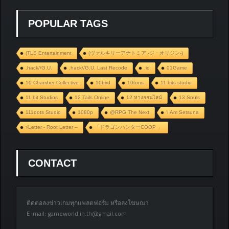
POPULAR TAGS
(TLS Entertainment
(ヴァルキリーアナトミア ‐ジ・オリジン‐)
.hack//G.U.
.hack//G.U. Last Recode
.io
01Game
10 Chamber Collective
10bird
10tons
11 bits studio
11 bit Studios
12 Tails Online
12 หางออนไลน์
13 Souls
111dots Studio
1080p
@RPG The Next
‘I Am Setsuna
√Letter - Root Letter –
「ドラゴンハンターCOOP 」
CONTACT
ติดต่อลงข่าวเกมทุกแพลตฟอร์ม หรือลงโฆษณา
E-mail:
gameworld.in.th@gmail.com