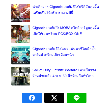
น่าเสียดาย Gigantic เกมยิงฮีโร่ฟรีสีสันสุดจี๊ด
เตรียมปิดให้บริการกลางปีนี้
Gigantic เกมยิงกึ่ง MOBA สไตล์การ์ตูนสุดจี๊ด
เปิดให้เล่นฟรีบน PC/XBOX ONE
Gigantic เกมยิงฮีโร่แนวแฟนตาซีไอเดียล้ำ
มาใหม่ เตรียมเปิดเดือนหน้า
Call of Duty : Infinite Warfare เคาะวันวาง
จำหน่ายแล้ว 4 พ.ย. 59 นี้พร้อมกันทั่วโลก