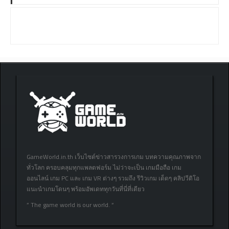
GameWorld.in.th เว็บไซต์ข่าวสารวงการเกม บทความคุณภาพจาก
ทั่วโลก ครอบคลุมทุกแพลตฟอร์ม ไม่ว่าจะเป็น เกมมือถือ เกม
ออนไลน์ เกม PC และ เกม VR ต่างๆ รวมถึง รีวิวเกม เด็ดๆ คลิปวีดิโอ
แนะนำเกมโดนๆ พร้อมอัพเดททุกวันที่นี่ที่เดียว
” The game world is our world. “