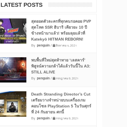
LATEST POSTS
สุดยอดตัวละครที่ทุกคนรอคอย PVP
สุดโหด SSR ฮิบาริ เคียวยะ 10 ปี
ข้างหน้ามาแล้ว! พร้อมลุยแล้วที่
Katekyō HITMAN REBORN!
By
/
สิงหาคม 4, 2021
penguin
พบพื้นที่ใหม่สุดท้าทาย ‘เลสคาร์’
พิสูจน์ความกล้าได้แล้ววันนี้ใน A3:
STILL ALIVE
By
/
กรกฎาคม 9, 2021
penguin
Death Stranding Director’s Cut
เตรียมวางจำหน่ายบนเครื่องเกม
คอนโซล PlayStation 5 ในวันศุกร์
ที่ 24 กันยายน ศกนี้
By
/
กรกฎาคม 9, 2021
penguin