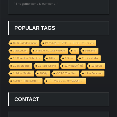
” The game world is our world. “
POPULAR TAGS
(TLS Entertainment
(ヴァルキリーアナトミア ‐ジ・オリジン‐)
.hack//G.U.
.hack//G.U. Last Recode
.io
01Game
10 Chamber Collective
10bird
10tons
11 bits studio
11 bit Studios
12 Tails Online
12 หางออนไลน์
13 Souls
111dots Studio
1080p
@RPG The Next
‘I Am Setsuna
√Letter - Root Letter –
「ドラゴンハンターCOOP 」
CONTACT