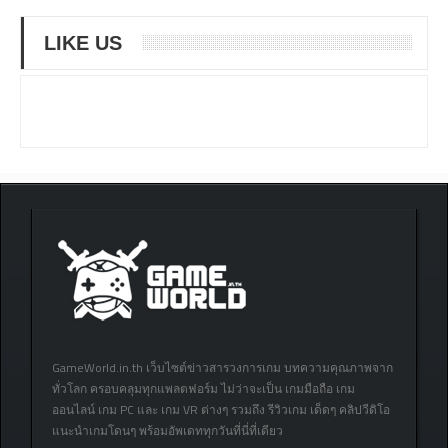
LIKE US
GameWorld.in.th เว็บไซต์ข่าวสารวงการเกม บทความคุณภาพจาก
ทั่วโลก ครอบคลุมทุกแพลตฟอร์ม ไม่ว่าจะเป็น เกมมือถือ เกม
ออนไลน์ เกม PC และ เกม VR ต่างๆ รวมถึง รีวิวเกม เด็ดๆ คลิปวีดิโอ
แนะนำเกมโดนๆ พร้อมอัพเดททุกวันที่นี่ที่เดียว