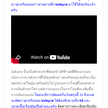
อาวุธเสริมของสาวสวยสายถึก
Valkyrie
มาให้ได้ชมกันแล้ว
ครับ
Valkyrie นั้นเป็นตัวละครที่ค่อนข้างตีช้าแต่ตีทีจะมาแบบ
เน้นๆ แรงๆ หลังจากที่ได้ชมคลิปอาวุธเสริมของเธอก็จะเป็น
หอกขนาดใหญ่มาพร้อมกับโล่ รูปแบบการโจมตีไม่แตกต่าง
จากเดิมสักเท่าไหร่ แต่ความรุนแรงในการโจมตีจะเพิ่มขึ้น
จากเดิมแน่นอน
โดยจะมีการอัพเดทในวันพรุ่งนี้ 24 มี.ค.แต่
จะอัพอาวุธเสริมของ
Valkyrie
ได้ต้องมีเลเวลถึง
56
และ
เควสเนื้อเรื่องต้องถึงด้วยนะครับ
ติดตามรายละเอียดเพิ่มเติม