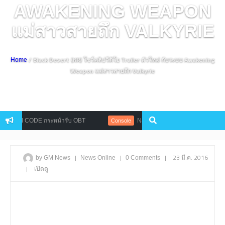
AWAKENING WEAPON
แม่สาวสายถึก VALKYRIE
/ Black Desert (KR) โชว์คลิปวีดิโอ Trailer ตัวใหม่ กับระบบ Awakening
Home
Weapon แม่สาวสายถึก Valkyrie
TEM CODE กระหน่ำรับ OBT
Naughty Dog เผย Uncharted นั้นใหญ่กว่
Console
|
|
|
23 มี.ค. 2016
by GM News
News
Online
0 Comments
|
เปิดดู