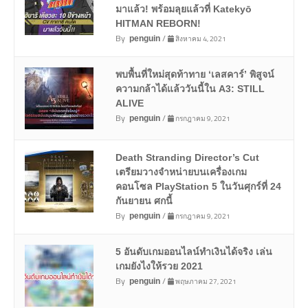
มาแล้ว! พร้อมลุยแล้วที่ Katekyō
HITMAN REBORN!
By
/
สิงหาคม 4, 2021
penguin
พบพื้นที่ใหม่สุดท้าทาย ‘เลสคาร์’ พิสูจน์
ความกล้าได้แล้ววันนี้ใน A3: STILL
ALIVE
By
/
กรกฎาคม 9, 2021
penguin
Death Stranding Director’s Cut
เตรียมวางจำหน่ายบนเครื่องเกม
คอนโซล PlayStation 5 ในวันศุกร์ที่ 24
กันยายน ศกนี้
By
/
กรกฎาคม 9, 2021
penguin
5 อันดับเกมออนไลน์ทำเงินได้จริง เล่น
เกมยังไงให้รวย 2021
By
/
พฤษภาคม 27, 2021
penguin