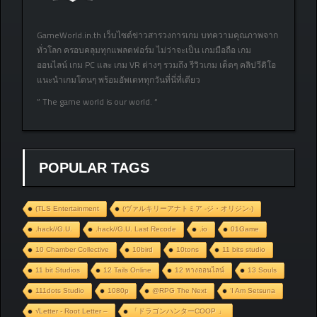
GameWorld.in.th เว็บไซต์ข่าวสารวงการเกม บทความคุณภาพจาก
ทั่วโลก ครอบคลุมทุกแพลตฟอร์ม ไม่ว่าจะเป็น เกมมือถือ เกม
ออนไลน์ เกม PC และ เกม VR ต่างๆ รวมถึง รีวิวเกม เด็ดๆ คลิปวีดิโอ
แนะนำเกมโดนๆ พร้อมอัพเดททุกวันที่นี่ที่เดียว
” The game world is our world. “
POPULAR TAGS
(TLS Entertainment
(ヴァルキリーアナトミア ‐ジ・オリジン‐)
.hack//G.U.
.hack//G.U. Last Recode
.io
01Game
10 Chamber Collective
10bird
10tons
11 bits studio
11 bit Studios
12 Tails Online
12 หางออนไลน์
13 Souls
111dots Studio
1080p
@RPG The Next
‘I Am Setsuna
√Letter - Root Letter –
「ドラゴンハンターCOOP 」