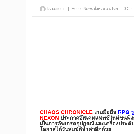
|
|
by penguin
Mobile
News
ทั้งหมด
เกมไทย
0 Co
CHAOS CHRONICLE
เกมมือถือ
RPG ร
NEXON
ประกาศอัพเดทแพทช์ใหม่ขนฟังก์ช
เป็นการอัพเกรดอุปกรณ์และเครื่องประดับห
โอกาสได้รับสมบัติล้ำค่าอีกด้วย