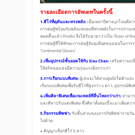
รายละเอียดการอัพเดทในครั้งนี้
1.ฮีโร่ที่ดุดันและทรงพลัง:
เมื่อเหล่าปีศาจบุกโจมตีสวร
การต่อสู้พร้อมกับพลังแห่งลมที่ทรงพลังในการปราบเหล
หมดสิ้นแล้ว Pirellio จึงได้รับฉายาว่าเป็น ‘Ruler of t
การต่อสู้ที่ใช้ทักษะการต่อสู้อันดุเดือดของเธอในการ
‘Continental Gloves’
2.เพื่มอุปกรณ์ชั้นยอดให้กับ Xiao Chan:
เสริมความแข็ง
ให้สกิลของเธอมีความรุนแรงยิ่งกว่าเก่า
3.การเรียกแบบพิเศษ:
ผู้เล่นจะได้ควบคุมบิเร็ตต้าและ
เรียกแบบพิเศษเพื่อรับฮีโร่ที่สูงกว่า 4 ดาว, อุปกรณ์
4.เพิ่มศิลาพิเศษเพื่อเกมเพลย์ที่ลื่นไหลกว่าเก่า:
สามารถ
และศิลาปรับแต่งพิเศษ ซึ่งศิลาทั้งสองนี้จะมาเพิ่มคว
5.กิจกรรมพิซซ่า:
รับชิ้นส่วนของภารกิจพิซซ่ารายวัน
ไปด้วย:
• สัญญาเลือกฮีโร่ 6 ดาว