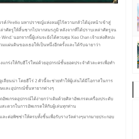
รค์ Pirellio มหาปราชญ์แห่งลมผู้ไร้ความกลัวได้มุ่งหน้าเข้าสู่
่าศัตรูให้สิ้นซากไปจากสมรภูมิ หลังจากที่ได้ปราบเหล่าศัตรูจน
he Wind.’ นอกจากนี้ผู้เล่นจะยังได้ควบคุม Xiao Chan เจ้าแห่งศิลปะ
รวมแผ่นดินของเธอให้เป็นหนึ่งอีกครั้งและได้รับฉายาว่า
แกร่งให้กับฮีโร่ใหม่ด้วยอุปกรณ์ชั้นยอดประจำตัวละครเพื่อทำ
จูเลียนน่า โดยฮีโร่ 2 ตัวนี้จะช่วยทำให้ผู้เล่นได้มีโอกาสในการ
พิเศษและอุปกรณ์ชั้นหายากต่างๆ
อัพเกรดอุปกรณ์ได้ง่ายกว่าเดิมด้วยศิลาอัพเกรดเครื่องประดับ
ามสะดวกในการอัพเกรดให้กับผู้เล่นทุกท่าน
และต่อพิซซ่าให้ครบทั้งชิ้นเพื่อรับรางวัลต่างๆมากมายประกอบ