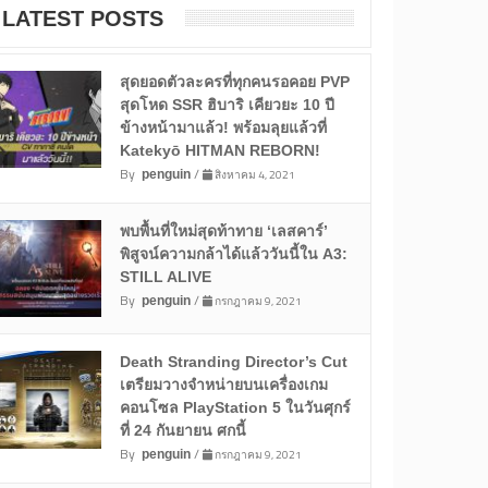
LATEST POSTS
สุดยอดตัวละครที่ทุกคนรอคอย PVP
สุดโหด SSR ฮิบาริ เคียวยะ 10 ปี
ข้างหน้ามาแล้ว! พร้อมลุยแล้วที่
Katekyō HITMAN REBORN!
By
/
สิงหาคม 4, 2021
penguin
พบพื้นที่ใหม่สุดท้าทาย ‘เลสคาร์’
พิสูจน์ความกล้าได้แล้ววันนี้ใน A3:
STILL ALIVE
By
/
กรกฎาคม 9, 2021
penguin
Death Stranding Director’s Cut
เตรียมวางจำหน่ายบนเครื่องเกม
คอนโซล PlayStation 5 ในวันศุกร์
ที่ 24 กันยายน ศกนี้
By
/
กรกฎาคม 9, 2021
penguin