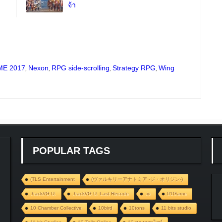
จ้า
,
,
,
,
ME 2017
Nexon
RPG side-scrolling
Strategy RPG
Wing
POPULAR TAGS
(TLS Entertainment
(ヴァルキリーアナトミア ‐ジ・オリジン‐)
.hack//G.U.
.hack//G.U. Last Recode
.io
01Game
10 Chamber Collective
10bird
10tons
11 bits studio