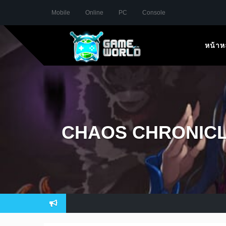
Mobile
Online
PC
Console
หน้าห
CHAOS CHRONICLE 