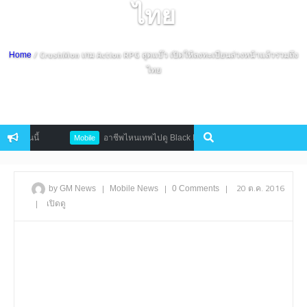
ไทย
/ CrushMon เกม Action RPG สุดแบ๊ว เปิดให้ลงทะเบียนล่วงหน้าแล้วรวมถึง
Home
ไทย
วันนี้
อาชีพไหนเทพไปดู Black Desert Mobile เผยเกมเพลย์โชว์สกิลต
Mobile
|
|
|
20 ต.ค. 2016
by GM News
Mobile
News
0 Comments
|
เปิดดู