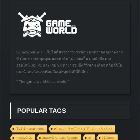
GameWorld.in.th เว็บไซต์ข่าวสารวงการเกม บทความคุณภาพจาก
ทั่วโลก ครอบคลุมทุกแพลตฟอร์ม ไม่ว่าจะเป็น เกมมือถือ เกม
ออนไลน์ เกม PC และ เกม VR ต่างๆ รวมถึง รีวิวเกม เด็ดๆ คลิปวีดิโอ
แนะนำเกมโดนๆ พร้อมอัพเดททุกวันที่นี่ที่เดียว
” The game world is our world. “
POPULAR TAGS
(TLS Entertainment
(ヴァルキリーアナトミア ‐ジ・オリジン‐)
.hack//G.U.
.hack//G.U. Last Recode
.io
01Game