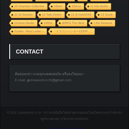
10 Chamber Collective
10bird
10tons
11 bits studio
11 bit Studios
12 Tails Online
12 หางออนไลน์
13 Souls
111dots Studio
1080p
@RPG The Next
‘I Am Setsuna
√Letter - Root Letter –
「ドラゴンハンターCOOP 」
CONTACT
ติดต่อลงข่าวเกมทุกแพลตฟอร์ม หรือลงโฆษณา
E-mail:
gameworld.in.th@gmail.com
© 2026 GameWorld.in.th - ข่าวเกมมือถือใหม่ล่าสุด เกมออนไลน์โดนๆ เกม PC ดังๆ All
rights reserved. || Terms & Conditions