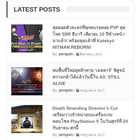
LATEST POSTS
สุดยอดตัวละครที่ทุกคนรอคอย PVP สุด
โหด SSR ฮิบาริ เคียวยะ 10 ปีข้างหน้า
มาแล้ว! พร้อมลุยแล้วที่ Katekyō
HITMAN REBORN!
By
/
สิงหาคม 4, 2021
penguin
พบพื้นที่ใหม่สุดท้าทาย ‘เลสคาร์’ พิสูจน์
ความกล้าได้แล้ววันนี้ใน A3: STILL
ALIVE
By
/
กรกฎาคม 9, 2021
penguin
Death Stranding Director’s Cut
เตรียมวางจำหน่ายบนเครื่องเกม
คอนโซล PlayStation 5 ในวันศุกร์ที่ 24
กันยายน ศกนี้
By
/
กรกฎาคม 9, 2021
penguin