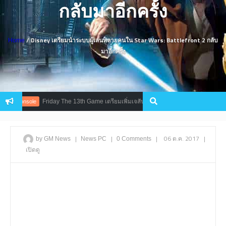
กลับมาอีกครั้ง
/ Disney เตรียมนำระบบผู้เล่นหลายคนใน Star Wars: Battlefront 2 กลับ
Home
มาอีกครั้ง
Friday The 13th Game เตรียมเพิ่มเจสันเวอร์ชั่นใหม่ เอาใจแฟนเกมสายเชือด
Console
|
|
|
06 ต.ค. 2017
|
by GM News
News
PC
0 Comments
เปิดดู