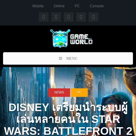
Mobile
Online
PC
Console
Toggle
MENU
navigation
NEWS
PC
DISNEY เตรียมนำระบบผู้
เล่นหลายคนใน STAR
WARS: BATTLEFRONT 2