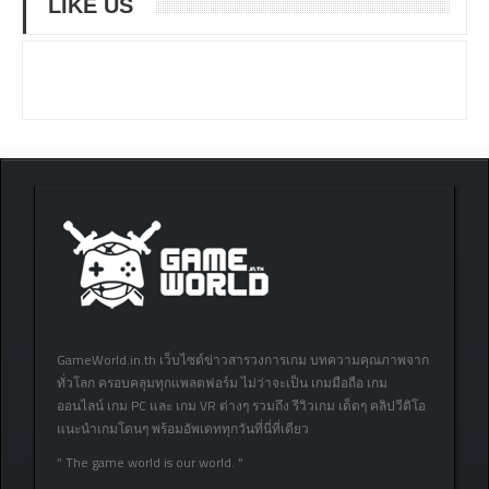
LIKE US
GameWorld.in.th เว็บไซต์ข่าวสารวงการเกม บทความคุณภาพจาก
ทั่วโลก ครอบคลุมทุกแพลตฟอร์ม ไม่ว่าจะเป็น เกมมือถือ เกม
ออนไลน์ เกม PC และ เกม VR ต่างๆ รวมถึง รีวิวเกม เด็ดๆ คลิปวีดิโอ
แนะนำเกมโดนๆ พร้อมอัพเดททุกวันที่นี่ที่เดียว
” The game world is our world. “