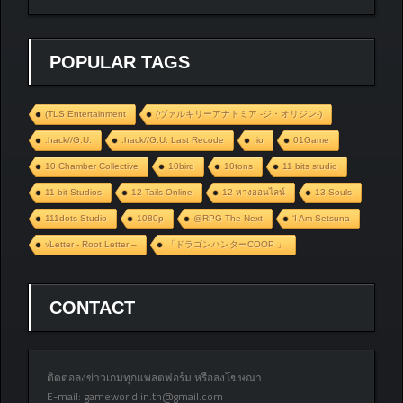
POPULAR TAGS
(TLS Entertainment
(ヴァルキリーアナトミア ‐ジ・オリジン‐)
.hack//G.U.
.hack//G.U. Last Recode
.io
01Game
10 Chamber Collective
10bird
10tons
11 bits studio
11 bit Studios
12 Tails Online
12 หางออนไลน์
13 Souls
111dots Studio
1080p
@RPG The Next
‘I Am Setsuna
√Letter - Root Letter –
「ドラゴンハンターCOOP 」
CONTACT
ติดต่อลงข่าวเกมทุกแพลตฟอร์ม หรือลงโฆษณา
E-mail:
gameworld.in.th@gmail.com