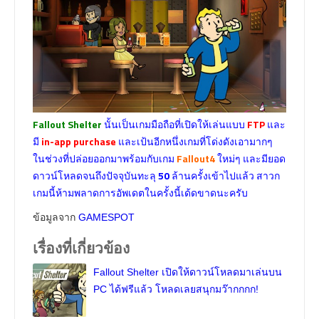
Fallout Shelter
นั้น
เป็นเกมมือถือที่เปิดให้เล่นแบบ
FTP
และ
มี
in-app purchase
และเป้นอีกหนึ่งเกมที่โด่งดังเอามากๆ
ในช่วงที่ปล่อยออกมาพร้อมกับเกม
Fallout4
ใหม่ๆ และมียอด
ดาวน์โหลดจนถึงปัจจุบันทะลุ
50
ล้านครั้งเข้าไปแล้ว สาวก
เกมนี้ห้ามพลาดการอัพเดตในครั้งนี้เด้ดขาดนะครับ
ข้อมูลจาก
GAMESPOT
เรื่องที่เกี่ยวข้อง
Fallout Shelter เปิดให้ดาวน์โหลดมาเล่นบน
PC ได้ฟรีแล้ว โหลดเลยสนุกมว๊ากกกก!