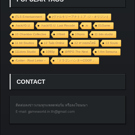
(TLS Entertainment
(ヴァルキリーアナトミア ‐ジ・オリジン‐)
.hack//G.U.
.hack//G.U. Last Recode
.io
01Game
10 Chamber Collective
10bird
10tons
11 bits studio
11 bit Studios
12 Tails Online
12 หางออนไลน์
13 Souls
111dots Studio
1080p
@RPG The Next
‘I Am Setsuna
√Letter - Root Letter –
「ドラゴンハンターCOOP 」
CONTACT
ติดต่อลงข่าวเกมทุกแพลตฟอร์ม หรือลงโฆษณา
E-mail:
gameworld.in.th@gmail.com