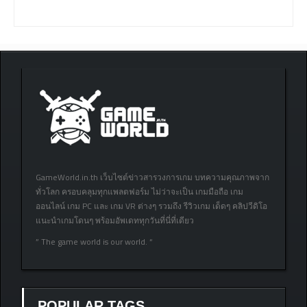
GameWorld.in.th เว็บไซต์ข่าวสารวงการเกม บทความคุณภาพจาก
ทั่วโลก ครอบคลุมทุกแพลตฟอร์ม ไม่ว่าจะเป็น เกมมือถือ เกม
ออนไลน์ เกม PC และ เกม VR ต่างๆ รวมถึง รีวิวเกม เด็ดๆ คลิปวีดิโอ
แนะนำเกมโดนๆ พร้อมอัพเดททุกวันที่นี่ที่เดียว
” The game world is our world. “
POPULAR TAGS