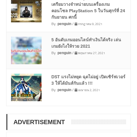
เตรียมวางจำหน่ายบนเครื่องเกม
คอนโซล PlayStation 5 ในวันศุกร์ที่ 24
กันยายน ศกนี้
By
/
กรกฎาคม 9, 2021
penguin
5 อันดับเกมออนไลน์ทำเงินได้จริง เล่น
เกมยังไงให้รวย 2021
By
/
พฤษภาคม 27, 2021
penguin
DST แรงไม่หยุด ฉุดไม่อยู่ เปิดเซิร์ฟเวอร์
3 ให้ได้มันส์กันแล้ว !!!
By
/
เมษายน 2, 2021
penguin
ADVERTISEMENT