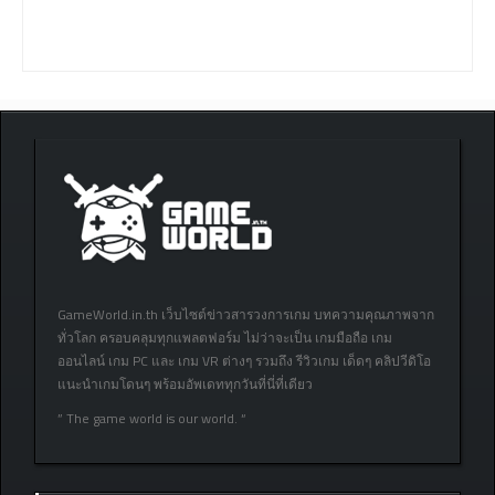
GameWorld.in.th เว็บไซต์ข่าวสารวงการเกม บทความคุณภาพจาก
ทั่วโลก ครอบคลุมทุกแพลตฟอร์ม ไม่ว่าจะเป็น เกมมือถือ เกม
ออนไลน์ เกม PC และ เกม VR ต่างๆ รวมถึง รีวิวเกม เด็ดๆ คลิปวีดิโอ
แนะนำเกมโดนๆ พร้อมอัพเดททุกวันที่นี่ที่เดียว
” The game world is our world. “