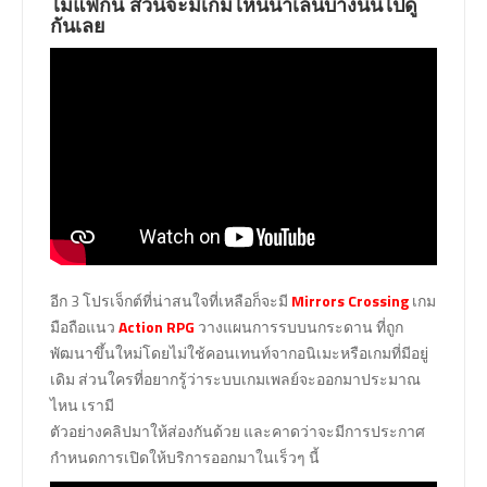
ไม่แพ้กัน ส่วนจะมีเกมไหนน่าเล่นบ้างนั้นไปดู
กันเลย
อีก 3 โปรเจ็กต์ที่น่าสนใจที่เหลือก็จะมี
Mirrors Crossing
เกม
มือถือแนว
Action RPG
วางแผนการรบบนกระดาน ที่ถูก
พัฒนาขึ้นใหม่โดยไม่ใช้คอนเทนท์จากอนิเมะหรือเกมที่มีอยู่
เดิม ส่วนใครที่อยากรู้ว่าระบบเกมเพลย์จะออกมาประมาณ
ไหน เรามี
ตัวอย่างคลิปมาให้ส่องกันด้วย และคาดว่าจะมีการประกาศ
กำหนดการเปิดให้บริการออกมาในเร็วๆ นี้