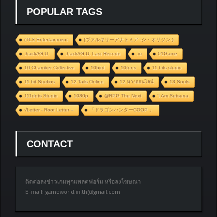
POPULAR TAGS
(TLS Entertainment
(ヴァルキリーアナトミア ‐ジ・オリジン‐)
.hack//G.U.
.hack//G.U. Last Recode
.io
01Game
10 Chamber Collective
10bird
10tons
11 bits studio
11 bit Studios
12 Tails Online
12 หางออนไลน์
13 Souls
111dots Studio
1080p
@RPG The Next
‘I Am Setsuna
√Letter - Root Letter –
「ドラゴンハンターCOOP 」
CONTACT
ติดต่อลงข่าวเกมทุกแพลตฟอร์ม หรือลงโฆษณา
E-mail:
gameworld.in.th@gmail.com