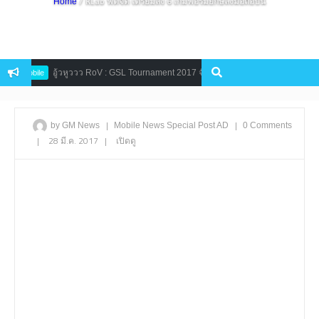
/ KLab ฟิตจัด เตรียมส่ง 6 เกมฟอร์มยักษ์ลงมือถือปีนี้
Home
อู้วหูววว RoV : GSL Tournament 2017 จัดเต็มชิงเงินรางวัล พร้อมทุนการศึกษา
Mobile
|
|
by GM News
Mobile
News
Special Post AD
0 Comments
|
28 มี.ค. 2017
|
เปิดดู