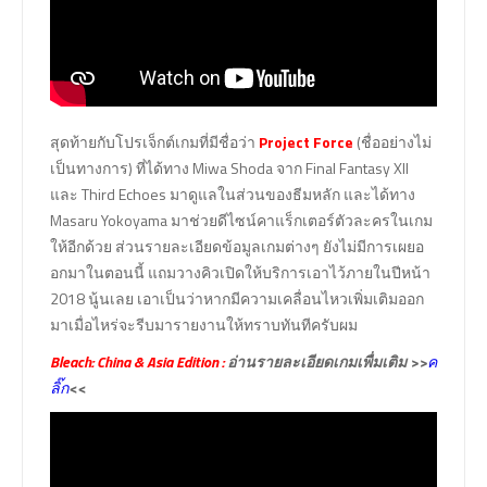
สุดท้ายกับโปรเจ็กต์เกมที่มีชื่อว่า
Project Force
(ชื่ออย่างไม่
เป็นทางการ) ที่ได้ทาง Miwa Shoda จาก Final Fantasy XII
และ Third Echoes มาดูแลในส่วนของธีมหลัก และได้ทาง
Masaru Yokoyama มาช่วยดีไซน์คาแร็กเตอร์ตัวละครในเกม
ให้อีกด้วย ส่วนรายละเอียดข้อมูลเกมต่างๆ ยังไม่มีการเผยอ
อกมาในตอนนี้ แถมวางคิวเปิดให้บริการเอาไว้ภายในปีหน้า
2018 นู้นเลย เอาเป็นว่าหากมีความเคลื่อนไหวเพิ่มเติมออก
มาเมื่อไหร่จะรีบมารายงานให้ทราบทันทีครับผม
Bleach: China & Asia Edition
:
อ่านรายละเอียดเกมเพื่มเติม >>
ค
<<
ลิ๊ก