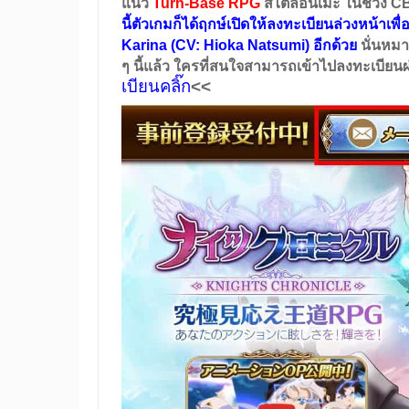
แนว
Turn-Base RPG
สไตล์อนิเมะ ในช่วง CB
นี้ตัวเกมก็ได้ฤกษ์เปิดให้ลงทะเบียนล่วงหน้าเ
Karina (CV: Hioka Natsumi) อีกด้วย
นั่นหมา
ๆ นี้แล้ว ใครที่สนใจสามารถเข้าไปลงทะเบียนผ
เบียนคลิ๊ก
<<