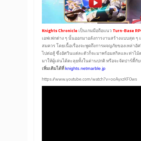
Knights Chronicle
เป็นเกมมือถือแนว
Turn-Base RP
เอฟเฟกต่าง ๆ นั้นออกมาอลังการงานสร้างแบบสุด ๆ แ
สมควร โดยเนื้อเรื่องจะพูดถึงการผจญภัยของเหล่าอัศ
ไปต่อสู้ ซึ่งอัศวินแต่ละตัวก็จะมาพร้อมสกิลและท่าไม้
มาให้ผู้เล่นได้ตะลุยทั้งในด่านปกติ หรือจะจัดปาร์ตี้กั
เพิ่มเติมได้ที่
knights.netmarble.jp
https://www.youtube.com/watch?v=ooAyxzKF0ws