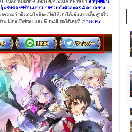
T ไปแล้วเมื่อช่วง
เดือน ต.ค. 2016
ที่ผ่านมา
ล่าสุดตอน
พื่อลุ้นรับของฟรีกันมากมายรวมถึงตัวละคร 4 ดาวอย่าง
ยความว่าตัวเกมใกล้จะเปิดให้เราได้เล่นแบบเต็มสูบเร็ว
>>
ลงทะ
่าน
Line,Twitter
และ
E-mail
รอได้เลยที่