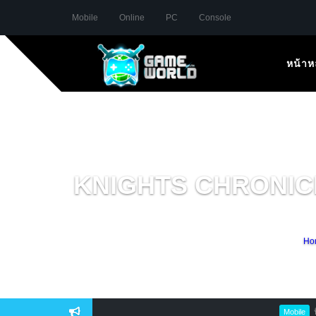
Mobile
Online
PC
Console
หน้าห
KNIGHTS CHRONICLE
Ho
ปักรอ S
Mobile