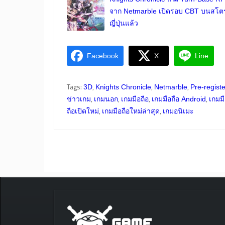
จาก Netmarble เปิดรอบ CBT บนสโตร
ญี่ปุ่นแล้ว
Facebook
X
Line
Tags:
,
,
,
3D
Knights Chronicle
Netmarble
Pre-registe
,
,
,
,
ข่าวเกม
เกมนอก
เกมมือถือ
เกมมือถือ Android
เกมมื
,
,
ถือเปิดใหม่
เกมมือถือใหม่ล่าสุด
เกมอนิเมะ