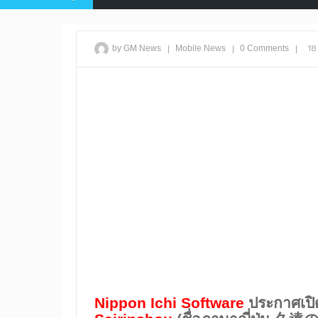
|
|
|
18
by GM News
Mobile
News
0 Comments
Nippon Ichi Software
ประกาศเปิ