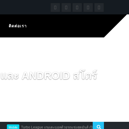
ติดต่อเรา
และ ANDROID สโตร์
Turbo League เกมเตะบอลด้วยรถแข่งสุดมันส์ เปิดให้บริการแล้ว
bile
HOT N