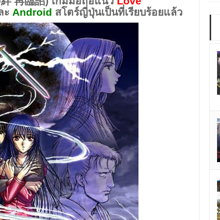
久遠の絆 再臨詔)
เกมมือถือแนว
Love
ละ
Android
สโตร์ญี่ปุ่นเป็นที่เรียบร้อยแล้ว