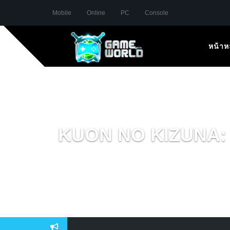
Mobile
Online
PC
Console
หน้าห
KUON NO KIZUNA: 