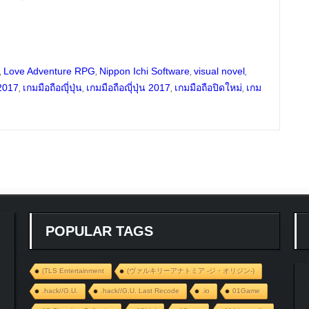
,
,
,
,
Love Adventure RPG
Nippon Ichi Software
visual novel
,
,
,
,
 2017
เกมมือถือญุี่ปุ่น
เกมมือถือญุี่ปุ่น 2017
เกมมือถือปิดใหม่
เกม
POPULAR TAGS
(TLS Entertainment
(ヴァルキリーアナトミア ‐ジ・オリジン‐)
.hack//G.U.
.hack//G.U. Last Recode
.io
01Game