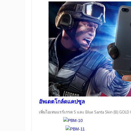
อัพเดตโกล์ดแคปซูล
เพิ่มไอเทมแรร์เกรด S และ Blue Santa Skin (B) GOLD 