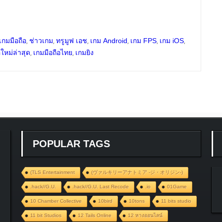
,
,
,
,
,
,
เกมมือถือ
ช่าวเกม
ทรูมูฟ เอช
เกม Android
เกม FPS
เกม iOS
,
,
อใหม่ล่าสุด
เกมมือถือไทย
เกมยิง
POPULAR TAGS
(TLS Entertainment
(ヴァルキリーアナトミア ‐ジ・オリジン‐)
.hack//G.U.
.hack//G.U. Last Recode
.io
01Game
10 Chamber Collective
10bird
10tons
11 bits studio
11 bit Studios
12 Tails Online
12 หางออนไลน์