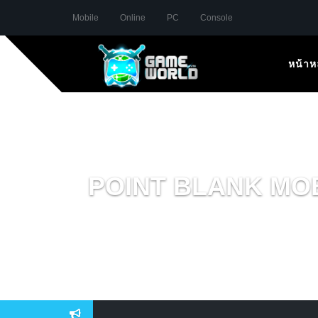
Mobile
Online
PC
Console
หน้าห
POINT BLANK MOBILE