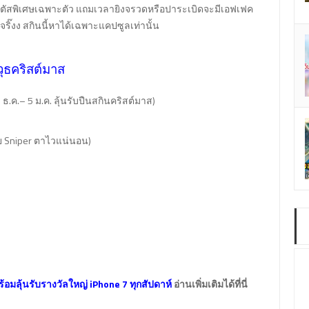
มสเตตัสพิเศษเฉพาะตัว แถมเวลายิงจรวดหรือปาระเบิดจะมีเอฟเฟค
ริ๊งง สกินนี้หาได้เฉพาะแคปซูลเท่านั้น
ุธคริสต์มาส
1 ธ.ค.– 5 ม.ค. ลุ้นรับปืนสกินคริสต์มาส)
าย Sniper ตาไวแน่นอน)
อมลุ้นรับรางวัลใหญ่ iPhone 7 ทุกสัปดาห์
อ่านเพิ่มเติมได้ที่นี่