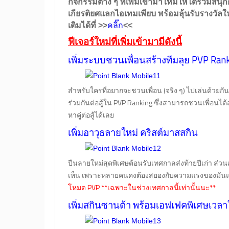
กิจกรรมต่าง ๆ ที่เพิ่มเข้ามาใหม่ให้ได้ร่วมสนุ
เกียรติยศแลกไอเทมเพียบ พร้อมลุ้นรับรางวัล
เติมได้ที่
>>
คลิ๊ก
<<
ฟีเจอร์ใหม่ที่เพิ่มเข้ามามีดังนี้
เพิ่มระบบชวนเพื่อนสร้างทีมลุย PVP Ran
สำหรับใครที่อยากจะชวนเพื่อน (จริง ๆ) ไปเล่นด้วยก
ร่วมกันต่อสู้ใน PVP Ranking ซึ่งสามารถชวนเพื่อนได
หาคู่ต่อสู้ได้เลย
เพิ่มอาวุธลายใหม่ คริสต์มาสสกิน
ปืนลายใหม่สุดพิเศษต้อนรับเทศกาลส่งท้ายปีเก่า ส่
เห็น เพราะหลายคนคงต้องสยองกับความแรงของมัน
โหมด PVP **เฉพาะในช่วงเทศกาลนี้เท่านั้นนะ**
เพิ่มสกินซานต้า พร้อมเอฟเฟคพิเศษเวล