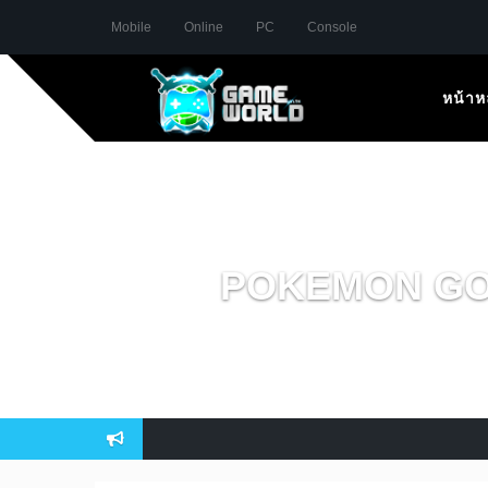
Mobile
Online
PC
Console
หน้าห
POKEMON GO กล