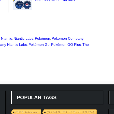
,
,
,
,
,
Niantic
Niantic Labs
Pokémon
Pokemon Company
,
,
,
ny Niantic Labs
Pokémon Go
Pokémon GO Plus
The
POPULAR TAGS
(TLS Entertainment
(ヴァルキリーアナトミア ‐ジ・オリジン‐)