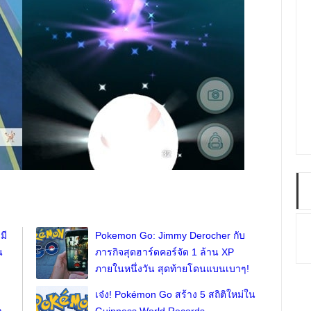
มี
Pokemon Go: Jimmy Derocher กับ
น
ภารกิจสุดฮาร์ดคอร์จัด 1 ล้าน XP
ภายในหนึ่งวัน สุดท้ายโดนแบนเบาๆ!
เจ๋ง! Pokémon Go สร้าง 5 สถิติใหม่ใน
า
Guinness World Records