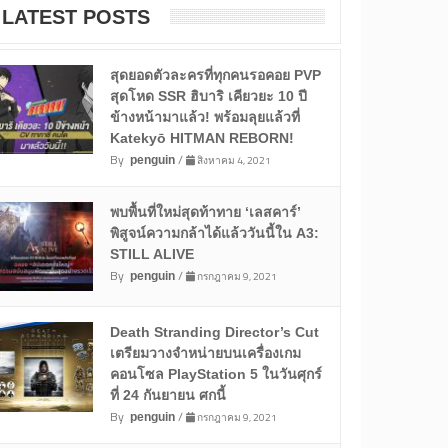
LATEST POSTS
สุดยอดตัวละครที่ทุกคนรอคอย PVP
สุดโหด SSR ฮิบาริ เคียวยะ 10 ปี
ข้างหน้ามาแล้ว! พร้อมลุยแล้วที่
Katekyō HITMAN REBORN!
By
/
สิงหาคม 4, 2021
penguin
พบพื้นที่ใหม่สุดท้าทาย ‘เลสคาร์’
พิสูจน์ความกล้าได้แล้ววันนี้ใน A3:
STILL ALIVE
By
/
กรกฎาคม 9, 2021
penguin
Death Stranding Director’s Cut
เตรียมวางจำหน่ายบนเครื่องเกม
คอนโซล PlayStation 5 ในวันศุกร์
ที่ 24 กันยายน ศกนี้
By
/
กรกฎาคม 9, 2021
penguin