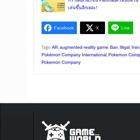
เล่นขึ้นอีกเยอะ!
Facebook
X
Line
Tags:
,
,
,
,
AR
augmented-reality game
Ban
Illigal
Iran
,
Pokémon Company International
Pokemon Compa
Pokemon Company