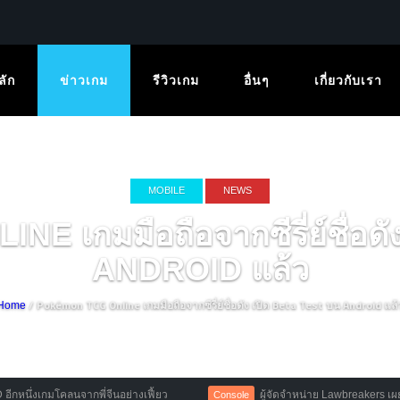
ลัก
ข่าวเกม
รีวิวเกม
อื่นๆ
เกี่ยวกับเรา
MOBILE
NEWS
 เกมมือถือจากซีรี่ย์ชื่อดั
ANDROID แล้ว
/ Pokémon TCG Online เกมมือถือจากซีรี่ย์ชื่อดัง เปิด Beta Test บน Android แล้
Home
จากพี่จีนอย่างเฟี้ยว
ผู้จัดจำหน่าย Lawbreakers เผยสาเหตุที่เกมล
Console