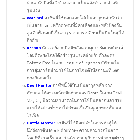
ผ่านสนับมือทั้ง 2 ข้างออกมาเป็นพลังทำลายล้างที่
รุนแรง
Warlord
อาชีพนี้ใช้หอกและโล่เป็นอาวุธหลักนับว่า
เป็นสาย Tank หรือตัวชนที่มีค่าเลือดและพลังป้องกัน
สูง อีกทั้งหอกที่เป็นอาวุธสามารเปลี่ยนเป็นปืนใหญ่ได้
อีกด้วย
Arcana
นักเวทย์สายมืดมีพลังควบคุมการ์ดเวทย์มนต์
โจมตีระยะไกลได้อย่างรุนแรงคล้ายกับตัวละคร
Twisted Fate ในเกม League of Legends มัทักษะใน
การสุ่มการ์ดนำมาใช้ในการโจมตีให้สถานะที่แตก
ต่างกันออกไป
Devil Hunter
อาชีพนี้ใช้ปืนเป็นอาวุธหลัก จาก
ลักษณะให้อารมณ์เหมือตัวละคร Dante ในเกม Devil
May Cry มีความสามารถในการใช้ปืนหลากหลายรูป
แบบได้อย่างช่ำชองไม่ว่าจะเป็นปืนคู่ ลูกซองสั้น และ
ไรเฟิล
Battle Master
อาชีพนี้ใช้มือเปล่าในการต่อสู้ให้
นึกถึงอาชีพ Monk ด้วยทักษะความสามารถในการ
โจมตีที่รวดเร็ว และว่องไว ควบคู่กับการนำธาตุต่างๆ