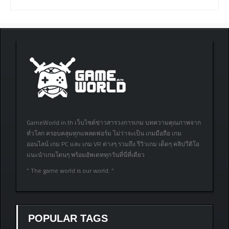
GameWorld.in.th เว็บไซต์ข่าวสารวงการเกม บทความคุณภาพจาก
ทั่วโลก ครอบคลุมทุกแพลตฟอร์ม ไม่ว่าจะเป็น เกมมือถือ เกม
ออนไลน์ เกม PC และ เกม VR ต่างๆ รวมถึง รีวิวเกม เด็ดๆ คลิปวีดิโอ
แนะนำเกมโดนๆ พร้อมอัพเดททุกวันที่นี่ที่เดียว
” The game world is our world. “
POPULAR TAGS