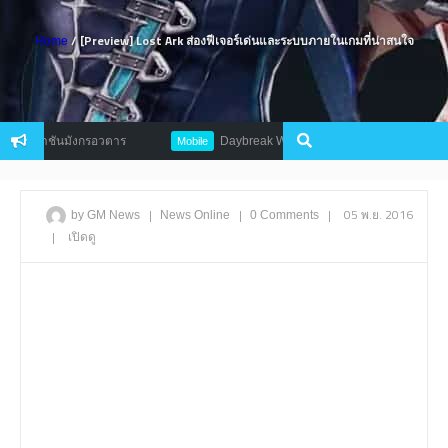
/ [Preview] Lost Ark ส่องฟีเจอร์เด่นและระบบภายในเกมที่น่าสนใจ
Home
ราชันมังกรอวตาร
Daybreak War มหาสงครามที่คุณต้องเลือกข้างเพื่อชัยชน
Mobile
|
|
|
05 พ.ย. 2016
by GM News
News
Online
0 Comments
|
เปิดดู