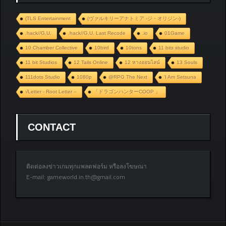
(TLS Entertainment
(ヴァルキリーアナトミア ‐ジ・オリジン‐)
.hack//G.U.
.hack//G.U. Last Recode
.io
01Game
10 Chamber Collective
10bird
10tons
11 bits studio
11 bit Studios
12 Tails Online
12 หางออนไลน์
13 Souls
111dots Studio
1080p
@RPG The Next
‘I Am Setsuna
√Letter - Root Letter –
「ドラゴンハンターCOOP 」
CONTACT
ติดต่อลงข่าวเกมทุกแพลตฟอร์ม หรือลงโฆษณา
E-mail:
gameworld.in.th@gmail.com