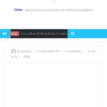
/ Quantum Break เกม Action Si-Fi ข้ามกาลเวลาสุดเทพ
Home
ตำนานซีเฟย ศึกชิงบัลลังก์มังกร เผยข้อมูลใหม่โชว์ระบบเกมเพลย์สุดฮา
PRNEWS
|
|
|
14 มี.ค.
by penguin
Console
News
PC
0 Comments
2016
|
เปิดดู