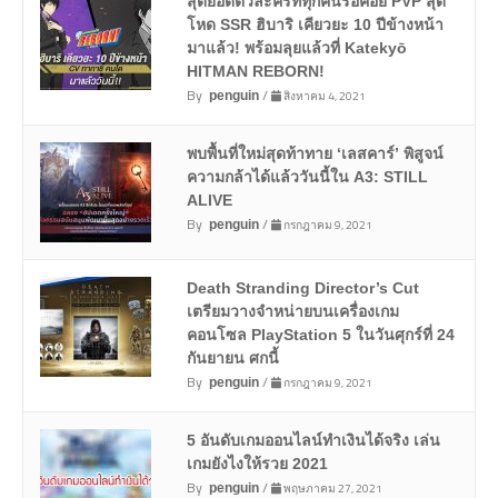
สุดยอดตัวละครที่ทุกคนรอคอย PVP สุด
โหด SSR ฮิบาริ เคียวยะ 10 ปีข้างหน้า
มาแล้ว! พร้อมลุยแล้วที่ Katekyō
HITMAN REBORN!
By
/
สิงหาคม 4, 2021
penguin
พบพื้นที่ใหม่สุดท้าทาย ‘เลสคาร์’ พิสูจน์
ความกล้าได้แล้ววันนี้ใน A3: STILL
ALIVE
By
/
กรกฎาคม 9, 2021
penguin
Death Stranding Director’s Cut
เตรียมวางจำหน่ายบนเครื่องเกม
คอนโซล PlayStation 5 ในวันศุกร์ที่ 24
กันยายน ศกนี้
By
/
กรกฎาคม 9, 2021
penguin
5 อันดับเกมออนไลน์ทำเงินได้จริง เล่น
เกมยังไงให้รวย 2021
By
/
พฤษภาคม 27, 2021
penguin