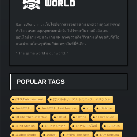
GameWorld.in.th เว็บไซต์ข่าวสารวงการเกม บทความคุณภาพจาก
ทั่วโลก ครอบคลุมทุกแพลตฟอร์ม ไม่ว่าจะเป็น เกมมือถือ เกม
ออนไลน์ เกม PC และ เกม VR ต่างๆ รวมถึง รีวิวเกม เด็ดๆ คลิปวีดิโอ
แนะนำเกมโดนๆ พร้อมอัพเดททุกวันที่นี่ที่เดียว
” The game world is our world. “
POPULAR TAGS
(TLS Entertainment
(ヴァルキリーアナトミア ‐ジ・オリジン‐)
.hack//G.U.
.hack//G.U. Last Recode
.io
01Game
10 Chamber Collective
10bird
10tons
11 bits studio
11 bit Studios
12 Tails Online
12 หางออนไลน์
13 Souls
111dots Studio
1080p
@RPG The Next
‘I Am Setsuna