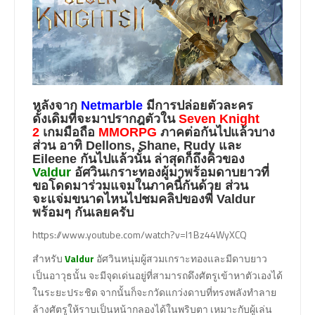
หลังจาก
Netmarble
มีการปล่อยตัวละคร
ดั้งเดิมที่จะมาปรากฎตัวใน
Seven Knight
2
เกมมือถือ
MMORPG
ภาคต่อกันไปแล้วบาง
ส่วน อาทิ Dellons, Shane, Rudy และ
Eileene กันไปแล้วนั้น ล่าสุดก็ถึงคิวของ
Valdur
อัศวินเกราะทองผู้มาพร้อมดาบยาวที่
ขอโดดมาร่วมแจมในภาคนี้กันด้วย ส่วน
จะแจ่มขนาดไหนไปชมคลิปของพี่ Valdur
พร้อมๆ กันเลยครับ
https://www.youtube.com/watch?v=l1Bz44WyXCQ
สำหรับ
Valdur
อัศวินหนุ่มผู้สวมเกราะทองและมีดาบยาว
เป็นอาวุธนั้น จะมีจุดเด่นอยู่ที่สามารถดึงศัตรูเข้าหาตัวเองได้
ในระยะประชิด จากนั้นก็จะกวัดแกว่งดาบที่ทรงพลังทำลาย
ล้างศัตรูให้ราบเป็นหน้ากลองได้ในพริบตา เหมาะกับผู้เล่น