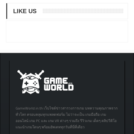
LIKE US
GameWorld.in.th เว็บไซต์ข่าวสารวงการเกม บทความคุณภาพจาก
ทั่วโลก ครอบคลุมทุกแพลตฟอร์ม ไม่ว่าจะเป็น เกมมือถือ เกม
ออนไลน์ เกม PC และ เกม VR ต่างๆ รวมถึง รีวิวเกม เด็ดๆ คลิปวีดิโอ
แนะนำเกมโดนๆ พร้อมอัพเดททุกวันที่นี่ที่เดียว