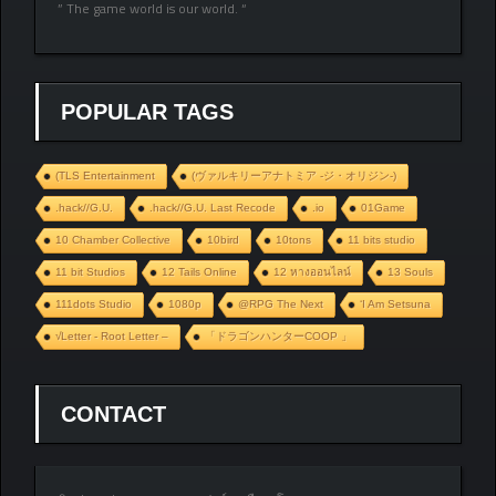
” The game world is our world. “
POPULAR TAGS
(TLS Entertainment
(ヴァルキリーアナトミア ‐ジ・オリジン‐)
.hack//G.U.
.hack//G.U. Last Recode
.io
01Game
10 Chamber Collective
10bird
10tons
11 bits studio
11 bit Studios
12 Tails Online
12 หางออนไลน์
13 Souls
111dots Studio
1080p
@RPG The Next
‘I Am Setsuna
√Letter - Root Letter –
「ドラゴンハンターCOOP 」
CONTACT