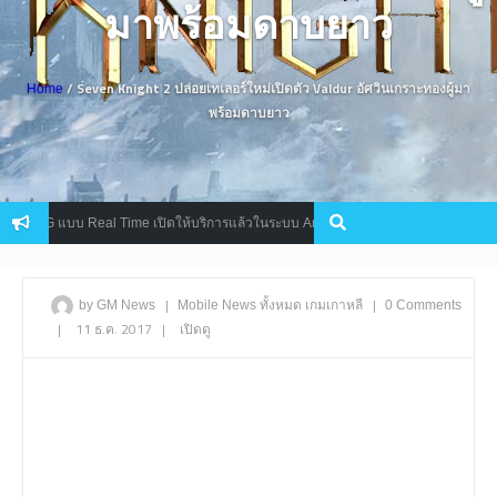
มาพร้อมดาบยาว
/ Seven Knight 2 ปล่อยเทเลอร์ใหม่เปิดตัว Valdur อัศวินเกราะทองผู้มา
Home
พร้อมดาบยาว
 RPG แบบ Real Time เปิดให้บริการแล้วในระบบ Android
[พรีวิว] ทุ
Preview
|
|
by GM News
Mobile
News
ทั้งหมด
เกมเกาหลี
0 Comments
|
11 ธ.ค. 2017
|
เปิดดู