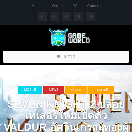
Mobile
Online
PC
Console
Toggle
MENU
navigation
MOBILE
NEWS
ทั้งหมด
เกมเกาหลี
SEVEN KNIGHT 2 ปล่อย
เทเลอร์ใหม่เปิดตัว
VALDUR อัศวินเกราะทองผู้