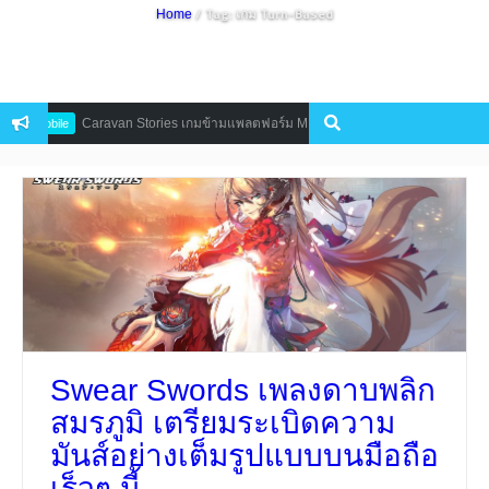
/ Tag: เกม Turn-Based
Home
Caravan Stories เกมข้ามแพลตฟอร์ม MMORPG สไตล์อนิเมะ เปิดลุยเต็มสูบแล้ว
Mobile
Swear Swords เพลงดาบพลิก
สมรภูมิ เตรียมระเบิดความ
มันส์อย่างเต็มรูปแบบบนมือถือ
เร็วๆ นี้