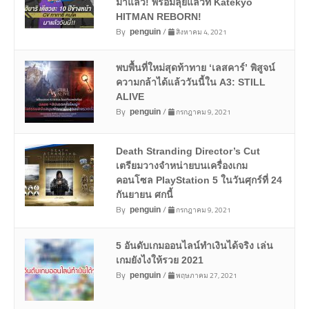
มาแล้ว! พร้อมลุยแล้วที่ Katekyō
HITMAN REBORN!
By
/
สิงหาคม 4, 2021
penguin
พบพื้นที่ใหม่สุดท้าทาย ‘เลสคาร์’ พิสูจน์
ความกล้าได้แล้ววันนี้ใน A3: STILL
ALIVE
By
/
กรกฎาคม 9, 2021
penguin
Death Stranding Director’s Cut
เตรียมวางจำหน่ายบนเครื่องเกม
คอนโซล PlayStation 5 ในวันศุกร์ที่ 24
กันยายน ศกนี้
By
/
กรกฎาคม 9, 2021
penguin
5 อันดับเกมออนไลน์ทำเงินได้จริง เล่น
เกมยังไงให้รวย 2021
By
/
พฤษภาคม 27, 2021
penguin