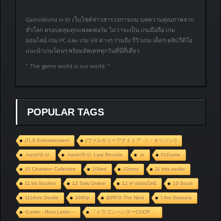
GameWorld.in.th เว็บไซต์ข่าวสารวงการเกม บทความคุณภาพจาก
ทั่วโลก ครอบคลุมทุกแพลตฟอร์ม ไม่ว่าจะเป็น เกมมือถือ เกม
ออนไลน์ เกม PC และ เกม VR ต่างๆ รวมถึง รีวิวเกม เด็ดๆ คลิปวีดิโอ
แนะนำเกมโดนๆ พร้อมอัพเดททุกวันที่นี่ที่เดียว
” The game world is our world. “
POPULAR TAGS
(TLS Entertainment
(ヴァルキリーアナトミア ‐ジ・オリジン‐)
.hack//G.U.
.hack//G.U. Last Recode
.io
01Game
10 Chamber Collective
10bird
10tons
11 bits studio
11 bit Studios
12 Tails Online
12 หางออนไลน์
13 Souls
111dots Studio
1080p
@RPG The Next
‘I Am Setsuna
√Letter - Root Letter –
「ドラゴンハンターCOOP 」