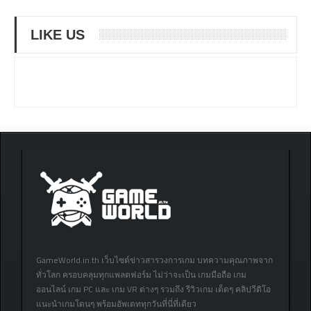
LIKE US
GameWorld.in.th เว็บไซต์ข่าวสารวงการเกม บทความคุณภาพจาก
ทั่วโลก ครอบคลุมทุกแพลตฟอร์ม ไม่ว่าจะเป็น เกมมือถือ เกม
ออนไลน์ เกม PC และ เกม VR ต่างๆ รวมถึง รีวิวเกม เด็ดๆ คลิปวีดิโอ
แนะนำเกมโดนๆ พร้อมอัพเดททุกวันที่นี่ที่เดียว