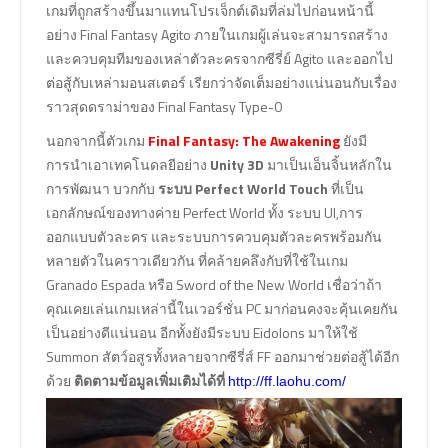
เกมที่ถูกสร้างขึ้นมาแทนโปรเจ็กต์เดิมที่ล่มไปก่อนหน้านี้
อย่าง Final Fantasy Agito ภายในเกมผู้เล่นจะสามารถสร้าง
และควบคุมทีมของเหล่าตัวละครจากซีรี่ย์ Agito และออกไป
ต่อสู้กับเหล่ามอนสเตอร์ เรียกว่าจัดเต็มอย่างแน่นอนกับเรื่อง
ราวสุดดราม่าของ Final Fantasy Type-0
นอกจากนี้ตัวเกม
Final Fantasy: The Awakening
ยังมี
การนำเอาเทคโนดลยีอย่าง
Unity 3D
มาเป็นเอ็นจิ้นหลักใน
การพัฒนา บวกกับ
ระบบ Perfect World Touch
ที่เป็น
เอกลักษณ์ของทางค่าย Perfect World ทั้ง ระบบ UI,การ
ออกแบบตัวละคร และระบบการควบคุมตัวละครพร้อมกัน
หลายตัวในคราวเดียวกัน ที่คล้ายคลึงกับที่ใช้ในเกม
Granado Espada หรือ Sword of the New World เชื่อว่าถ้า
คุณเคยเล่นเกมเหล่านี้ในเวอร์ชั่น PC มาก่อนคงจะคุ้นเคยกัน
เป็นอย่างดีแน่นอน อีกทั้งยังมีระบบ Eidolons มาให้ใช้
Summon สัตว์อสูรทั้งหลายจากซีรี่ส์ FF ออกมาช่วยต่อสู้ได้อีก
ด้วย
ติดตามข้อมูลเพิ่มเติมได้ที่
http://ff.laohu.com/