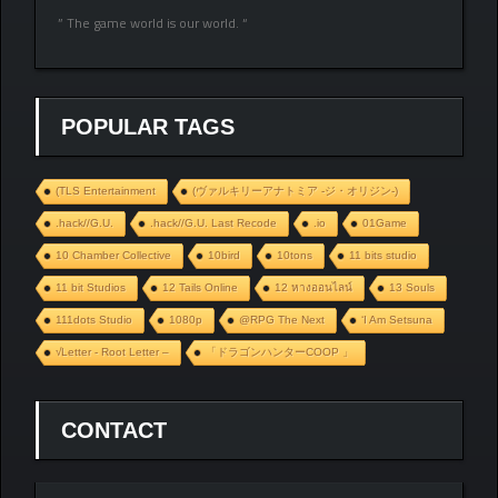
” The game world is our world. “
POPULAR TAGS
(TLS Entertainment
(ヴァルキリーアナトミア ‐ジ・オリジン‐)
.hack//G.U.
.hack//G.U. Last Recode
.io
01Game
10 Chamber Collective
10bird
10tons
11 bits studio
11 bit Studios
12 Tails Online
12 หางออนไลน์
13 Souls
111dots Studio
1080p
@RPG The Next
‘I Am Setsuna
√Letter - Root Letter –
「ドラゴンハンターCOOP 」
CONTACT