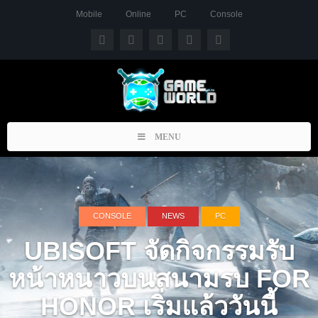
Mobile
Online
PC
Console
Toggle
MENU
navigation
CONSOLE
NEWS
PC
UBISOFT จัดกิจกรรมรับ
หน้าหนาวบนสนามรบ FOR
HONOR เริ่มแล้ววันนี้