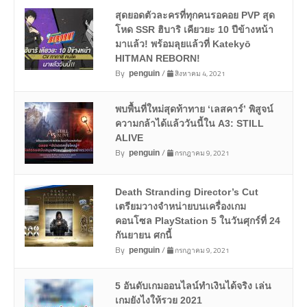
สุดยอดตัวละครที่ทุกคนรอคอย PVP สุด
โหด SSR ฮิบาริ เคียวยะ 10 ปีข้างหน้า
มาแล้ว! พร้อมลุยแล้วที่ Katekyō
HITMAN REBORN!
By
/
สิงหาคม 4, 2021
penguin
พบพื้นที่ใหม่สุดท้าทาย ‘เลสคาร์’ พิสูจน์
ความกล้าได้แล้ววันนี้ใน A3: STILL
ALIVE
By
/
กรกฎาคม 9, 2021
penguin
Death Stranding Director’s Cut
เตรียมวางจำหน่ายบนเครื่องเกม
คอนโซล PlayStation 5 ในวันศุกร์ที่ 24
กันยายน ศกนี้
By
/
กรกฎาคม 9, 2021
penguin
5 อันดับเกมออนไลน์ทำเงินได้จริง เล่น
เกมยังไงให้รวย 2021