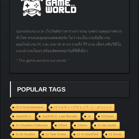
GameWorld.in.th เว็บไซต์ข่าวสารวงการเกม บทความคุณภาพจาก
ทั่วโลก ครอบคลุมทุกแพลตฟอร์ม ไม่ว่าจะเป็น เกมมือถือ เกม
ออนไลน์ เกม PC และ เกม VR ต่างๆ รวมถึง รีวิวเกม เด็ดๆ คลิปวีดิโอ
แนะนำเกมโดนๆ พร้อมอัพเดททุกวันที่นี่ที่เดียว
” The game world is our world. “
POPULAR TAGS
(TLS Entertainment
(ヴァルキリーアナトミア ‐ジ・オリジン‐)
.hack//G.U.
.hack//G.U. Last Recode
.io
01Game
10 Chamber Collective
10bird
10tons
11 bits studio
11 bit Studios
12 Tails Online
12 หางออนไลน์
13 Souls