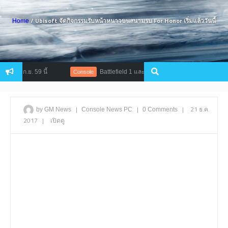
/ Ubisoft จัดกิจกรรมรับหน้าหนาวบนสนามรบ For Honor เริ่มแล้ววันนี้
Home
 ก.ย. 59 นี้
Battlefield 1 และ Titanfall 2 เตรียมลง Origin Access เร็ว
Console
|
|
|
21 ธ.ค.
by GM News
Console
News
PC
0 Comments
2017
|
เปิดดู