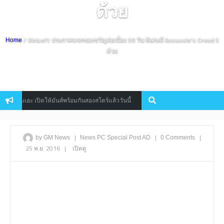
ด้วย
/ Ubisoft ประกาศแจกของขวัญต่อเนื่อง 30 วัน พิเศษมี Assassin’s Creed 3
Home
ด้วย
มเอะ เปิดให้มันส์พร้อมกันสองสโตร์แล้ววันนี้
Steam Cloud Play คลาวด
News
|
|
|
by GM News
News
PC
Special Post AD
0 Comments
25 พ.ย. 2016
|
เปิดดู