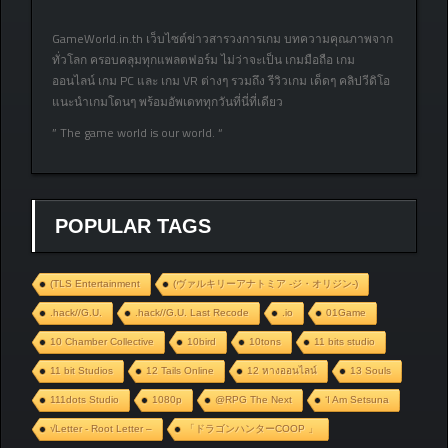
GameWorld.in.th เว็บไซต์ข่าวสารวงการเกม บทความคุณภาพจาก
ทั่วโลก ครอบคลุมทุกแพลตฟอร์ม ไม่ว่าจะเป็น เกมมือถือ เกม
ออนไลน์ เกม PC และ เกม VR ต่างๆ รวมถึง รีวิวเกม เด็ดๆ คลิปวีดิโอ
แนะนำเกมโดนๆ พร้อมอัพเดททุกวันที่นี่ที่เดียว
” The game world is our world. “
POPULAR TAGS
(TLS Entertainment
(ヴァルキリーアナトミア ‐ジ・オリジン‐)
.hack//G.U.
.hack//G.U. Last Recode
.io
01Game
10 Chamber Collective
10bird
10tons
11 bits studio
11 bit Studios
12 Tails Online
12 หางออนไลน์
13 Souls
111dots Studio
1080p
@RPG The Next
‘I Am Setsuna
√Letter - Root Letter –
「ドラゴンハンターCOOP 」