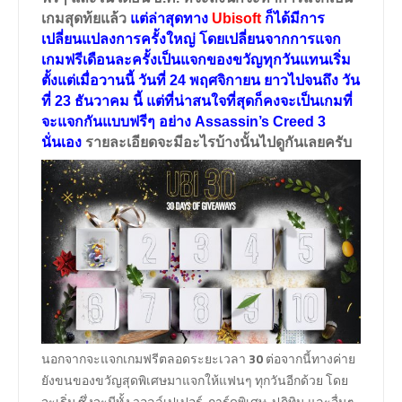
เกมสุดท้ยแล้ว
แต่ล่าสุดทาง
Ubisoft
ก็ได้มีการ
เปลี่ยนแปลงการครั้งใหญ่ โดยเปลี่ยนจากการแจก
เกมฟรีเดือนละครั้งเป็นแจกของขวัญทุกวันแทนเริ่ม
ตั้งแต่เมื่อวานนี้
วันที่ 24 พฤศจิกายน ยาวไปจนถึง วัน
ที่ 23 ธันวาคม นี้
แต่ที่น่าสนใจที่สุดก็คงจะเป็นเกมที่
จะแจกกันแบบฟรีๆ อย่าง
Assassin’s Creed 3
นั่นเอง
รายละเอียดจะมีอะไรบ้างนั้นไปดูกันเลยครับ
นอกจากจะแจกเกมฟรีตลอดระยะเวลา
30
ต่อจากนี้ทางค่าย
ยังขนของขวัญสุดพิเศษมาแจกให้แฟนๆ ทุกวันอีกด้วย โดย
จะเริ่ม ซึ่งจะมีทั้ง วอลล์เปเปอร์, การ์ดพิเศษ, ปฏิทิน และอื่นๆ