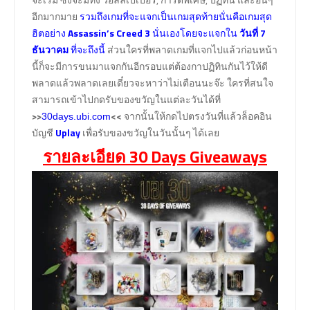
อีกมากมาย
รวมถึงเกมที่จะแจกเป็นเกมสุดท้ายนั่นคือเกมสุด
ฮิตอย่าง
Assassin’s Creed 3
นั่นเองโดยจะแจกใน
วันที่ 7
ธันวาคม
ที่จะถึงนี้
ส่วนใครที่พลาดเกมที่แจกไปแล้วก่อนหน้า
นี้ก็จะมีการขนมาแจกกันอีกรอบแต่ต้องกาปฏิทินกันไว้ให้ดี
พลาดแล้วพลาดเลยเดี๋ยวจะหาว่าไม่เตือนนะจ๊ะ ใครที่สนใจ
สามารถเข้าไปกดรับของขวัญในแต่ละวันได้ที่
>>
<<
จากนั้นให้กดไปตรงวันที่แล้วล็อคอิน
30days.ubi.com
บัญชี
Uplay
เพื่อรับของขวัญในวันนั้นๆ ได้เลย
รายละเอียด 30 Days Giveaways