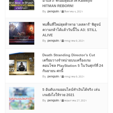
มาแล้ว! พร้อมลุยแล้วที่ Katekyō
HITMAN REBORN!
By
/
สิงหาคม 4, 2021
penguin
พบพื้นที่ใหม่สุดท้าทาย ‘เลสคาร์’ พิสูจน์
ความกล้าได้แล้ววันนี้ใน A3: STILL
ALIVE
By
/
กรกฎาคม 9, 2021
penguin
Death Stranding Director’s Cut
เตรียมวางจำหน่ายบนเครื่องเกม
คอนโซล PlayStation 5 ในวันศุกร์ที่ 24
กันยายน ศกนี้
By
/
กรกฎาคม 9, 2021
penguin
5 อันดับเกมออนไลน์ทำเงินได้จริง เล่น
เกมยังไงให้รวย 2021
By
/
พฤษภาคม 27, 2021
penguin