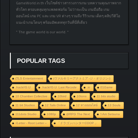
GameWorld.in.th เว็บไซต์ข่าวสารวงการเกม บทความคุณภาพจาก
ทั่วโลก ครอบคลุมทุกแพลตฟอร์ม ไม่ว่าจะเป็น เกมมือถือ เกม
ออนไลน์ เกม PC และ เกม VR ต่างๆ รวมถึง รีวิวเกม เด็ดๆ คลิปวีดิโอ
แนะนำเกมโดนๆ พร้อมอัพเดททุกวันที่นี่ที่เดียว
” The game world is our world. “
POPULAR TAGS
(TLS Entertainment
(ヴァルキリーアナトミア ‐ジ・オリジン‐)
.hack//G.U.
.hack//G.U. Last Recode
.io
01Game
10 Chamber Collective
10bird
10tons
11 bits studio
11 bit Studios
12 Tails Online
12 หางออนไลน์
13 Souls
111dots Studio
1080p
@RPG The Next
‘I Am Setsuna
√Letter - Root Letter –
「ドラゴンハンターCOOP 」