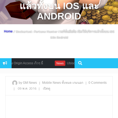
แล้วทั้งบน IOS และ
ANDROID
/ Uncharted : Fortune Hunter เวอร์ชั่นมือถือ เปิดให้บริการแล้วทั้งบน iOS
Home
และ Android
rigin Access เร็วๆ นี้
Ubisoft ฉลอง 30 ปี ประกาศแจกฟรี Far Cry 3: B
News
|
|
by GM News
Mobile
News
ทั้งหมด
เกมนอก
0 Comments
|
09 พ.ค. 2016
|
เปิดดู