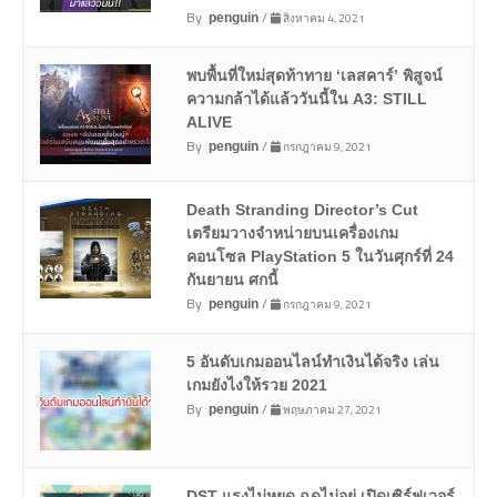
By
/
สิงหาคม 4, 2021
penguin
พบพื้นที่ใหม่สุดท้าทาย ‘เลสคาร์’ พิสูจน์
ความกล้าได้แล้ววันนี้ใน A3: STILL
ALIVE
By
/
กรกฎาคม 9, 2021
penguin
Death Stranding Director’s Cut
เตรียมวางจำหน่ายบนเครื่องเกม
คอนโซล PlayStation 5 ในวันศุกร์ที่ 24
กันยายน ศกนี้
By
/
กรกฎาคม 9, 2021
penguin
5 อันดับเกมออนไลน์ทำเงินได้จริง เล่น
เกมยังไงให้รวย 2021
By
/
พฤษภาคม 27, 2021
penguin
DST แรงไม่หยุด ฉุดไม่อยู่ เปิดเซิร์ฟเวอร์