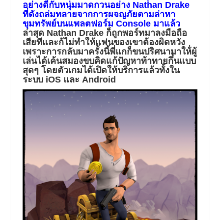
อย่างดีกับหนุ่มมาดกวนอย่าง
Nathan Drake
ที่ดังถล่มทลายจากการผจญภัยตามล่าหา
ขุมทรัพย์บนแพลตฟอร์ม
Console
มาแล้ว
ล่าสุด
Nathan Drake
ก็ถูกพอร์ทมาลงมือถือ
เสียทีและก้ไม่ทำให้แฟนของเขาต้องผิดหวัง
เพราะการกลับมาครั้งนี้พี่แกก็ขนปริศนามาให้่ผู้
เล่นได้เค้นสมองขบคิดแก้ปัญหาท้าทายกึ๋นแบบ
สุดๆ โดยตัวเกมได้เปิดให้บริการแล้วทั้งใน
ระบบ
iOS
และ
Android