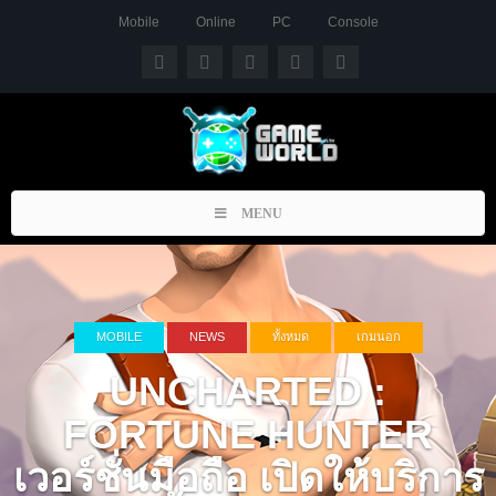
Mobile
Online
PC
Console
Toggle
MENU
navigation
MOBILE
NEWS
ทั้งหมด
เกมนอก
UNCHARTED :
FORTUNE HUNTER
เวอร์ชั่นมือถือ เปิดให้บริการ