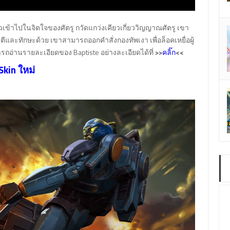
เข้าไปในจิตใจของศัตรู กวัดแกว่งเคียวเกี่ยววิญญาณศัตรู เขา
และทักษะด้วย เขาสามารถออกคำสั่งกองทัพเงา เพื่อล็อคเหยื่อผู้
ารถอ่านรายละเอียดของ Baptiste อย่างละเอียดได้ที่
>>
<<
คลิ๊ก
Skin ใหม่