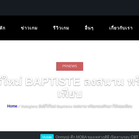
ลัก
ข่าวเกม
รีวิวเกม
อื่นๆ
เกี่ยวกับเรา
PRNEWS
่ใหม่ BAPTISTE ลงสนาม พ
เพียบ
/ Vainglory อัพฮีโร่ใหม่ Baptiste ลงสนาม พร้อมขนสกินมาให้สอยเพียบ
Home
Onmyoji ศึก MOBA ของเหล่าภูติผี เปิดลานรอบ CBT ท้ารบแล้ววันน
Mobile